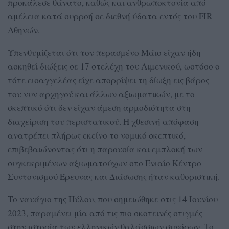
προκάλεσε θάνατο, καθώς και ανθρωποκτονία από
αμέλεια κατά συρροή σε διεθνή ύδατα εντός του FIR
Αθηνών.
Υπενθυμίζεται ότι τον περασμένο Μάιο είχαν ήδη
ασκηθεί διώξεις σε 17 στελέχη του Λιμενικού, ωστόσο ο
τότε εισαγγελέας είχε απορρίψει τη δίωξη εις βάρος
του νυν αρχηγού και άλλων αξιωματικών, με το
σκεπτικό ότι δεν είχαν άμεση αρμοδιότητα στη
διαχείριση του περιστατικού. Η χθεσινή απόφαση
ανατρέπει πλήρως εκείνο το νομικό σκεπτικό,
επιβεβαιώνοντας ότι η παρουσία και εμπλοκή των
συγκεκριμένων αξιωματούχων στο Ενιαίο Κέντρο
Συντονισμού Έρευνας και Διάσωσης ήταν καθοριστική.
Το ναυάγιο της Πύλου, που σημειώθηκε στις 14 Ιουνίου
2023, παραμένει μία από τις πιο σκοτεινές στιγμές
στην ιστορία των ελληνικών θαλάσσιων συνόρων. Το