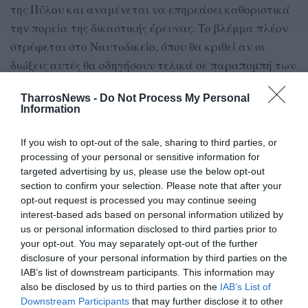
της Πύλου και αναμένεται να επηρεάσει καθοριστικά
την πορεία της δικαστικής έρευνας. Το βλέμμα πλέον
στρέφεται στο Ναυτοδικείο, όπου θα κριθεί αν οι
διώξεις αυτές θα οδηγήσουν τελικά σε παραπομπή των
ανώτατων αξιωματικών σε δίκη.
TharrosNews -
Do Not Process My Personal
Α.Π.
Information
If you wish to opt-out of the sale, sharing to third parties, or
processing of your personal or sensitive information for
TAGS:
ΝΑΥΑΓΙΟ
targeted advertising by us, please use the below opt-out
section to confirm your selection. Please note that after your
opt-out request is processed you may continue seeing
Facebook
Twitter
interest-based ads based on personal information utilized by
us or personal information disclosed to third parties prior to
your opt-out. You may separately opt-out of the further
disclosure of your personal information by third parties on the
IAB’s list of downstream participants. This information may
also be disclosed by us to third parties on the
IAB’s List of
Downstream Participants
that may further disclose it to other