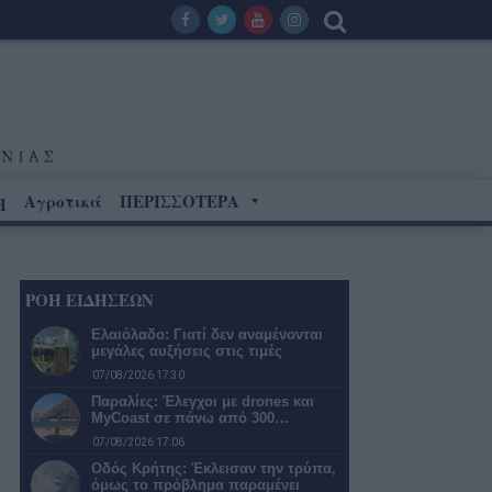
Αγροτικά
ΠΕΡΙΣΣΟΤΕΡΑ
Η
ΡΟΗ ΕΙΔΗΣΕΩΝ
Ελαιόλαδο: Γιατί δεν αναμένονται
μεγάλες αυξήσεις στις τιμές
07/08/2026 17:30
Παραλίες: Έλεγχοι με drones και
MyCoast σε πάνω από 300…
07/08/2026 17:06
Οδός Κρήτης: Έκλεισαν την τρύπα,
όμως το πρόβλημα παραμένει