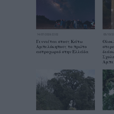
14/07/2026 22:02
05/10/20
Γεννιέται στους Κάτω
Ολοκ
Αμπελόκηπους το πρώτο
στερε
αστροχωριό στην Ελλάδα
διάσω
Σχολ
Αμπε