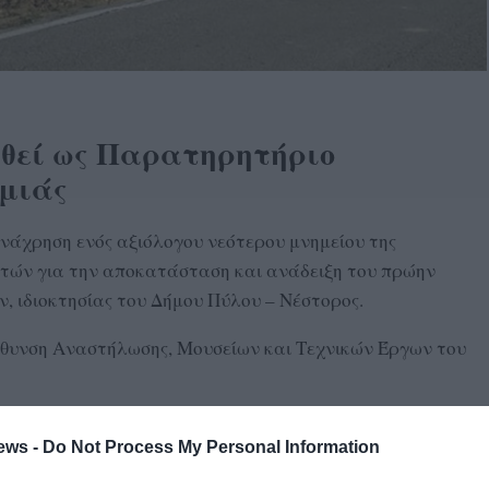
θεί ως Παρατηρητήριο
ομιάς
νάχρηση ενός αξιόλογου νεότερου μνημείου της
ετών για την αποκατάσταση και ανάδειξη του πρώην
 ιδιοκτησίας του Δήμου Πύλου – Νέστορος.
ύθυνση Αναστήλωσης, Μουσείων και Τεχνικών Έργων του
νομιάς
ews -
Do Not Process My Personal Information
 μνημείο με υπουργική απόφαση ήδη από το 2018,