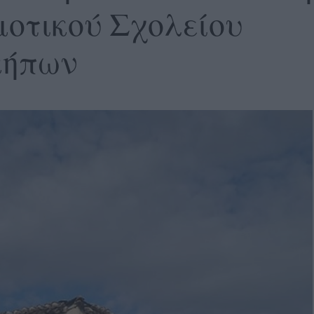
μοτικού Σχολείου
κήπων