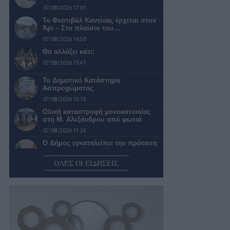
07/08/2026 17:01
Το Φεστιβάλ Καντίνας έρχεται στον
Άρι – Στο πλαίσιο του…
07/08/2026 16:50
Θα αλλάξει κάτι;
07/08/2026 15:47
Το Δημοτικό Κατάστημα
Ασπροχώματος
07/08/2026 15:15
Ολική καταστροφή μονοκατοικίας
στη Μ. Αλεξάνδρου από φωτιά
07/08/2026 13:24
Ο Δήμος εγκαταλείπει την πρόταση
για μεταφορά του Κέντρου
Συμβουλευτικής…
ΟΛΕΣ ΟΙ ΕΙΔΗΣΕΙΣ
07/08/2026 13:01
Απόψε οι Πυξ Λαξ επιστρέφουν
στην Καλαμάτα
07/08/2026 12:01