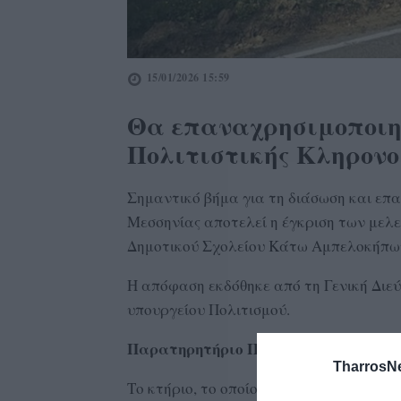
15/01/2026 15:59
Θα επαναχρησιμοποιη
Πολιτιστικής Κληρον
Σημαντικό βήμα για τη διάσωση και επα
Μεσσηνίας αποτελεί η έγκριση των μελ
Δημοτικού Σχολείου Κάτω Αμπελοκήπων,
Η απόφαση εκδόθηκε από τη Γενική Διε
υπουργείου Πολιτισμού.
Παρατηρητήριο Πολιτιστικής Κληρο
TharrosN
Το κτήριο, το οποίο έχει χαρακτηριστεί