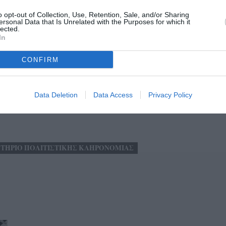
εται ότι η παρούσα έγκριση δεν υποκαθιστά άλλες
o opt-out of Collection, Use, Retention, Sale, and/or Sharing
υναρμόδιες Αρχές και τελεί υπό την προϋπόθεση τήρησης
ersonal Data that Is Unrelated with the Purposes for which it
lected.
In
ού κτηρίου στους Κάτω Αμπελοκήπους αναμένεται να
CONFIRM
η της πολιτιστικής κληρονομιάς όσο και στην πολιτιστική
περιοχής.
Data Deletion
Data Access
Privacy Policy
ΤΗΡΙΟ ΠΟΛΙΤΙΣΤΙΚΗΣ ΚΛΗΡΟΝΟΜΙΑΣ