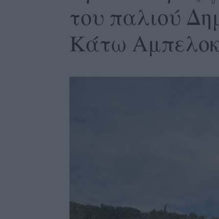
του παλιού Δη
Κάτω Αμπελο