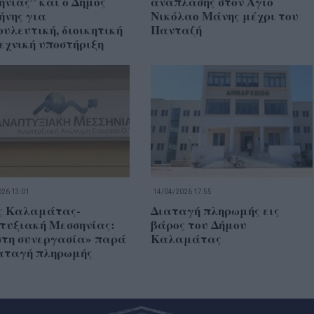
νίας” και ο Δήμος
ανάπλασης στον Άγιο
ήνης για
Νικόλαο Μάνης μέχρι του
υλευτική, διοικητική
Πανταζή
εχνική υποστήριξη
26 13:01
14/04/2026 17:55
ς Καλαμάτας-
Διαταγή πληρωμής εις
τυξιακή Μεσσηνίας:
βάρος του Δήμου
στη συνεργασία» παρά
Καλαμάτας
ιαταγή πληρωμής