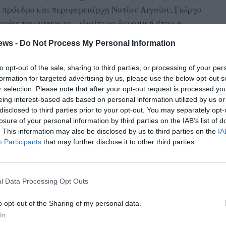
πρόεδρο και περιφερειάρχη Νοτίου Αιγαίου, Γιώργο
ες του airetos.gr – ιδιαίτερα δυναμική ήταν η
 Νίκου Χαρδαλιά.
ews -
Do Not Process My Personal Information
συνεδρίαση, αλλά ζήτησε από το Σώμα να υπάρξει σκληρή
to opt-out of the sale, sharing to third parties, or processing of your per
νώ πρότεινε ακόμη και την υποβολή μηνύσεων για
formation for targeted advertising by us, please use the below opt-out s
ουσίας κατά των συντακτών της σχετικής απόφασης της
r selection. Please note that after your opt-out request is processed y
eing interest-based ads based on personal information utilized by us or
disclosed to third parties prior to your opt-out. You may separately opt-
losure of your personal information by third parties on the IAB’s list of
. This information may also be disclosed by us to third parties on the
IA
ότηση εκδόθηκε πέρα από κάθε θεσμοθετημένη διαδικασία
Participants
that may further disclose it to other third parties.
 καθώς αντιμετωπίζει τις προγραμματικές συμβάσεις των
χορήγηση. Σύμφωνα με την ίδια θέση, ο συγκεκριμένος
 το θεσμικό ρόλο των Αναπτυξιακών και οδηγεί τεχνητά
l Data Processing Opt Outs
.
o opt-out of the Sharing of my personal data.
, καθώς οι Περιφέρειες εμφανίζονται αποφασισμένες να
In
μέσο, θεωρώντας ότι η συγκεκριμένη απόφαση πλήττει