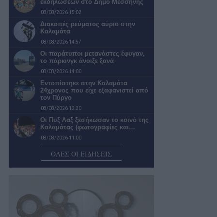
εκδηλώσεων στο Δήμο Μεσσήνης
08/08/2026 15:02
Διακοπές ρεύματος αύριο στην
Καλαμάτα
08/08/2026 14:57
Οι παράτυποι μετανάστες έφυγαν,
το πάρκινγκ άνοιξε ξανά
08/08/2026 14:00
Εντοπίστηκε στην Καλαμάτα
24χρονος που είχε εξαφανιστεί από
τον Πύργο
08/08/2026 12:20
Οι Πυξ Λαξ ξεσήκωσαν το κοινό της
Καλαμάτας (φωτογραφίες και…
08/08/2026 11:00
5G παντού, 6G στον ορίζοντα: Πού
ΟΛΕΣ ΟΙ ΕΙΔΗΣΕΙΣ
βρίσκεται η Ελλάδα στην…
08/08/2026 10:54
Ο βραβευμένος εικαστικός
καλλιτέχνης και συγγραφέας
Χρίστος Χαλικιάς συμμετέχει στην…
08/08/2026 10:40