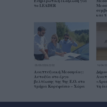
Ενημερωτική εκδήλωση για
Μεσση
το LEADER
Μεσσ
συμβο
και τ
05/05/2026 22:02
16/04/20
Αναπτυξιακή Μεσσηνίας:
Δήμο
Αυτοψία στο έργο
Αναπ
βελτίωσης της 9ης Ε.Ο. στο
«Άρι
τμήμα Κορυφάσιο – Χώρα
τη δ