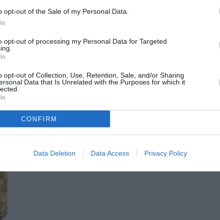
o opt-out of the Sale of my Personal Data.
‌‍
In
to opt-out of processing my Personal Data for Targeted
ing.
ΦΕΡΕΙΕΣ
In
o opt-out of Collection, Use, Retention, Sale, and/or Sharing
ersonal Data that Is Unrelated with the Purposes for which it
lected.
In
CONFIRM
Data Deletion
Data Access
Privacy Policy