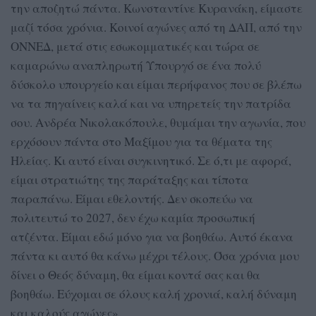
την αποζητώ πάντα. Κωνσταντίνε Κυρανάκη, είμαστε
μαζί τόσα χρόνια. Κοινοί αγώνες από τη ΔΑΠ, από την
ΟΝΝΕΔ, μετά στις εσωκομματικές και τώρα σε
καμαρώνω αναπληρωτή Υπουργό σε ένα πολύ
δύσκολο υπουργείο και είμαι περήφανος που σε βλέπω
να τα πηγαίνεις καλά και να υπηρετείς την πατρίδα
σου. Ανδρέα Νικολακόπουλε, θυμάμαι την αγωνία, που
ερχόσουν πάντα στο Μαξίμου για τα θέματα της
Ηλείας. Κι αυτό είναι συγκινητικό. Σε ό,τι με αφορά,
είμαι στρατιώτης της παράταξης και τίποτα
παραπάνω. Είμαι εθελοντής. Δεν σκοπεύω να
πολιτευτώ το 2027, δεν έχω καμία προσωπική
ατζέντα. Είμαι εδώ μόνο για να βοηθάω. Αυτό έκανα
πάντα κι αυτό θα κάνω μέχρι τέλους. Όσα χρόνια μου
δίνει ο Θεός δύναμη, θα είμαι κοντά σας και θα
βοηθάω. Εύχομαι σε όλους καλή χρονιά, καλή δύναμη
και καλούς αγώνες».