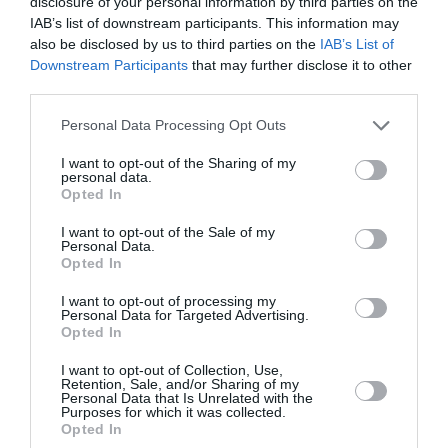
disclosure of your personal information by third parties on the
Τέλος, ο Χρήστος Σούλης, Γραμματέας
IAB’s list of downstream participants. This information may
Περιβαλλοντολόγος και Κλιματικής Αλλαγής της Νέας
also be disclosed by us to third parties on the
IAB’s List of
Δημοκρατίας ανέφερε: «Αποτέλεσε έναν Στρατηγό
Downstream Participants
that may further disclose it to other
της κυβέρνησης από το 2019 έως το 2022 και άφησε
third parties.
ανεξίτηλο το αποτύπωμά του στις μεγάλες εθνικές
Personal Data Processing Opt Outs
επιτυχίες, στις εθνικές προκλήσεις και δυσκολίες αλλά
I want to opt-out of the Sharing of my
και στο εξαιρετικό αποτέλεσμα που κατέγραφε το
personal data.
κυβερνητικό έργο στο σύνολο του με έναν άψογο
Opted In
συντονισμό. Σήμερα, ο Γρηγόρης Δημητριάδης, που
I want to opt-out of the Sale of my
Personal Data.
γυρίζει απ’ άκρη σ’ άκρη την χώρα, δίνοντας τον
Opted In
αγώνα του ως ο Στρατηγός της παράταξης της Νέας
Δημοκρατίας, στέλνει μήνυμα εγγύησης για τους
I want to opt-out of processing my
Personal Data for Targeted Advertising.
αγώνες που έρχονται, ενότητας και οργάνωσης».
Opted In
I want to opt-out of Collection, Use,
Retention, Sale, and/or Sharing of my
Personal Data that Is Unrelated with the
Purposes for which it was collected.
Opted In