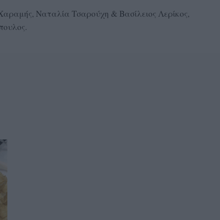
Χαραμής, Ναταλία Τσαρούχη & Βασίλειος Λερίκος,
πουλος.