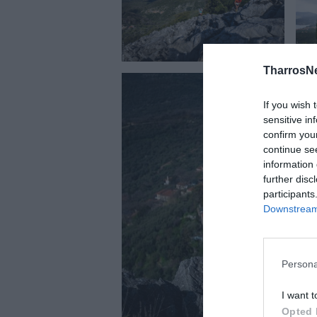
TharrosN
If you wish 
sensitive in
confirm you
continue se
information 
further disc
participants
Downstream 
Persona
I want t
Opted 