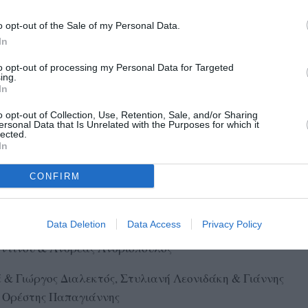
o opt-out of the Sale of my Personal Data.
In
to opt-out of processing my Personal Data for Targeted
ing.
In
o opt-out of Collection, Use, Retention, Sale, and/or Sharing
ersonal Data that Is Unrelated with the Purposes for which it
ού αγώνα, τα οποία αναμένεται να διασταυρωθούν
lected.
In
CONFIRM
ίνα Καραγιάννη & Δημήτρης Σελέτης, Ματίνα Βανδώρου
Έκτορας Δεγκλέρης
Data Deletion
Data Access
Privacy Policy
αθοπούλου & Νικόλαος Πονηρέας, Ιουστίνα Μαυροπούλου
ντίνου & Ανδρέας Ανδριόπουλος
& Γιώργος Διαλεκτός, Στυλιανή Λεονιδάκη & Γιάννης
 Ορέστης Παπαγιάννης