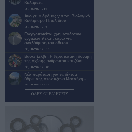
Καλαμάτα
06/08/2026 21:28
Ανοίγει ο δρόμος για τον Βιολογικό
Καθαρισμό Πεταλιδίου
06/08/2026 20:58
Ενεργοποιείται χρηματοδοτικό
εργαλείο 9 εκατ. ευρώ για
αναβάθμιση του οδικού…
06/08/2026 20:30
Βάσω Σέλβη: Η θεραπευτική δύναμη
της σχέσης ανθρώπου και ζώου
06/08/2026 20:00
Νέα παράταση για τα δίκτυα
ύδρευσης στον άξονα Μεσσήνη –…
06/08/2026 19:30
«Πράσινο φως» για τη μετατροπή
ΟΛΕΣ ΟΙ ΕΙΔΗΣΕΙΣ
του Παλαιού Γυμνασίου Πύλου σε…
06/08/2026 18:59
Δικηγόρο και λογιστή προσέλαβε ο
Διοκλής
06/08/2026 18:25