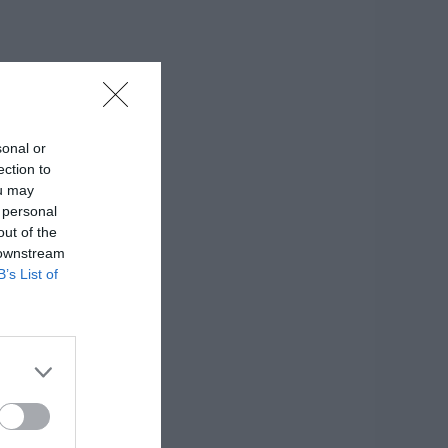
sonal or
ection to
ou may
 personal
out of the
 downstream
B’s List of