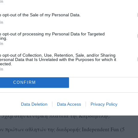
In
 την μείωση του περιβαλλοντικού αποτυπώματος του
ών στην εμφύτευση δέντρων, στην κεντρική πλατεία της
o opt-out of the Sale of my Personal Data.
In
to opt-out of processing my Personal Data for Targeted
ώνες της Κυριακής στην κεντρική πλατεία της Καρδαμύλης.
ing.
In
α από την τοπική νεανική μπάντα ElectroSocks
o opt-out of Collection, Use, Retention, Sale, and/or Sharing
ersonal Data that Is Unrelated with the Purposes for which it
lected.
In
μμετοχής από τη γραμματεία του αγώνα για όσους έρθουν
CONFIRM
s Marathon 40χλμ και Experience 22χλμ στην κεντρική
Data Deletion
Data Access
Privacy Policy
un 5χλμ στην κεντρική πλατεία της Καρδαμύλης.
ν πρώτων αθλητών της διαδρομής Independent Fun (5