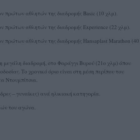
ν πρώτων αθλητών της διαδρομής Basic (10 χλμ).
ν πρώτων αθλητών της διαδρομής Experience (22 χλμ).
ν πρώτων αθλητών της διαδρομής Hansaplast Marathon (40
 τη μεγάλη διαδρομή, στο Φαράγγι Βυρού (21ο χλμ) όπου
οδοσίας. Το χρονικό όριο είναι στη μέση περίπου του
τα Ντουμπίτσια.
δρες – γυναίκες) ανά ηλικιακή κατηγορία.
μών του αγώνα.