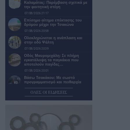
Καλαμάτας: Παρέμβαση σχετικά με
την φοιτητική στέγη
07/08/2026 21:17
Επίσημο αίτημα επέκτασης του
δρόμου μέχρι την Τσακώνα
07/08/2026 20:58
Ολοκληρώνεται η ανάπλαση και
στην οδό Ψάλτη
07/08/2026 20:39
Οδός Μαυρομιχάλη: Σε πλήρη
εγκατάλειψη τα παγκάκια που
αποτελούν παγίδες…
07/08/2026 20:01
Βάσω Τσακάκου: Με σωστό
προγραμματισμό και πειθαρχία
μπορείς να κυνηγάς…
ΟΛΕΣ ΟΙ ΕΙΔΗΣΕΙΣ
07/08/2026 19:00
Καλαμάτα: Απαράδεκτη η εικόνα σε
πολλές στάσεις της αστικής
συγκοινωνίας
07/08/2026 18:25
Λύσεις για προβλήματα ύδρευσης –
αποχέτευσης ανήγγειλε η πρόεδρος