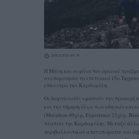
20/03/2026 09:30
Η Μάνη και οι φίλοι του ορεινού τρεξίμ
ανυπομονησία το επετειακό 15ο Taygeto
επίκεντρο την Καρδαμύλη.
Οι διοργανωτές εφιστούν την προσοχή 
και την τήρηση όλων των οδηγιών και κα
(Marathon 40χλμ, Experience 22χλμ, Bas
πλατεία της Καρδαμύλης. Μεταξύ άλλων
περιβαλλοντικού αποτυπώματος και σεβ