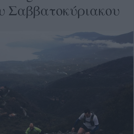
υ Σαββατοκύριακου