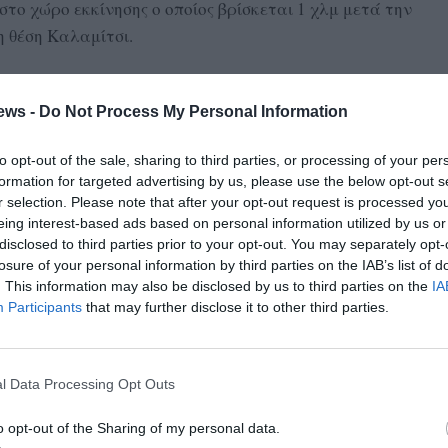
το χώρο εκκίνησης ο οποίος βρίσκεται 1 χλμ μετά την
 θέση Καλαμίτσι.
υ Vertical. Η εκκίνηση θα δίνεται ανά λεπτό σε ομάδες
ews -
Do Not Process My Personal Information
ά.
to opt-out of the sale, sharing to third parties, or processing of your per
formation for targeted advertising by us, please use the below opt-out s
υ Vertical speed στο χώρο της γραμματείας.
r selection. Please note that after your opt-out request is processed y
eing interest-based ads based on personal information utilized by us or
συμμετοχής στους αθλητές που θα τρέξουν μόνο στους
disclosed to third parties prior to your opt-out. You may separately opt-
στο Vertical διατηρούν τον ίδιο αριθμό συμμετοχής).
losure of your personal information by third parties on the IAB’s list of
. This information may also be disclosed by us to third parties on the
IA
 γραμματεία).
Participants
that may further disclose it to other third parties.
πό την κλήρωση.
l Data Processing Opt Outs
μα μακαρονάδας στους αθλητές στο προαύλιο της
o opt-out of the Sharing of my personal data.