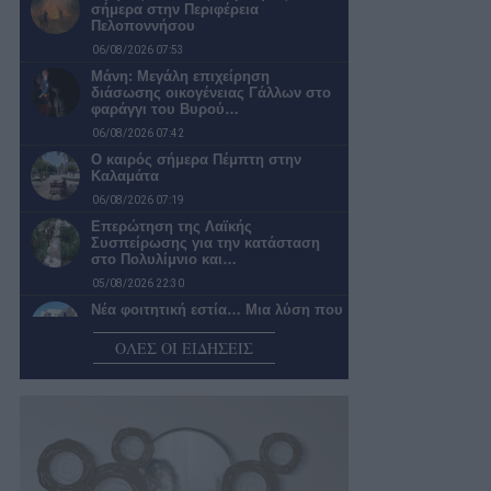
σήμερα στην Περιφέρεια
Πελοποννήσου
06/08/2026 07:53
Μάνη: Μεγάλη επιχείρηση
διάσωσης οικογένειας Γάλλων στο
φαράγγι του Βυρού…
06/08/2026 07:42
Ο καιρός σήμερα Πέμπτη στην
Καλαμάτα
06/08/2026 07:19
Επερώτηση της Λαϊκής
Συσπείρωσης για την κατάσταση
στο Πολυλίμνιο και…
05/08/2026 22:30
Νέα φοιτητική εστία… Μια λύση που
θα άφηνε «ήσυχους» τους…
ΟΛΕΣ ΟΙ ΕΙΔΗΣΕΙΣ
05/08/2026 22:02
«Σπιτάκια Ανακύκλωσης»:
Βασιλόπουλος, ο κύριος …δεν ξέρω
και δεν είδα!
05/08/2026 21:28
Σύγκρουση λεωφορείου του
Αστικού ΚΤΕΛ Καλαμάτας με ΙΧ