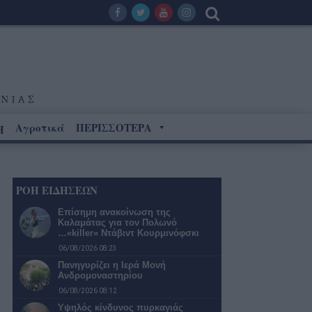
Αγροτικά
ΠΕΡΙΣΣΟΤΕΡΑ
Η
ΡΟΗ ΕΙΔΗΣΕΩΝ
Επίσημη ανακοίνωση της
Καλαμάτας για τον Πολωνό
…«killer» Ντάβιντ Κουρμινόφσκι
06/08/2026 08:23
Πανηγυρίζει η Ιερά Μονή
Ανδρομοναστηρίου
06/08/2026 08:12
Υψηλός κίνδυνος πυρκαγιάς