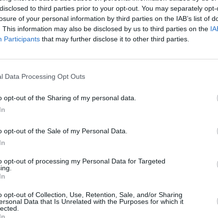
disclosed to third parties prior to your opt-out. You may separately opt-
ο της εκκίνησης.
losure of your personal information by third parties on the IAB’s list of
. This information may also be disclosed by us to third parties on the
IA
 κατηγορίες μαζί.
Participants
that may further disclose it to other third parties.
l Data Processing Opt Outs
από το Δημοτικό Κατάστημα Κορώνης.
o opt-out of the Sharing of my personal data.
το γήπεδο ποδοσφαίρου.
In
τισμό των 3 πρώτων από κάθε κατηγορία, στο Δημοτικό
o opt-out of the Sale of my Personal Data.
σης.
In
λοι οι αθλητές – αθλήτριες, κάτοχοι δελτίου Ε.Ο.Π., στις
to opt-out of processing my Personal Data for Targeted
ing.
μιο.
In
νήλικες από 17 ετών (γενν.2009) και άνω (υποχρεούνται
o opt-out of Collection, Use, Retention, Sale, and/or Sharing
ersonal Data that Is Unrelated with the Purposes for which it
ώνα το ΔΕΛΤΙΟ SPORTIVE το οποίο
lected.
In