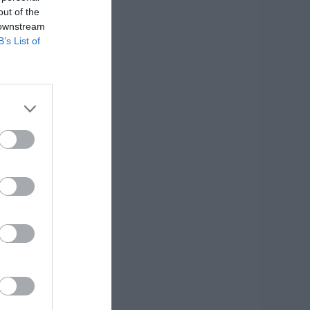
out of the
 downstream
B’s List of