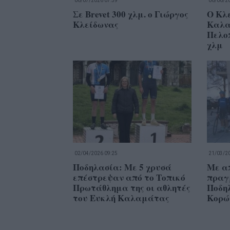
06/07/2026 07:59
06/06/20
Σε Brevet 300 χλμ. ο Γιώργος
Ο Κλ
Κλείδωνας
Καλα
Πελοπ
χλμ
02/04/2026 09:25
21/03/20
Ποδηλασία: Με 5 χρυσά
Με α
επέστρεψαν από το Τοπικό
πραγ
Πρωτάθλημα της οι αθλητές
Ποδη
του Ευκλή Καλαμάτας
Κορώ