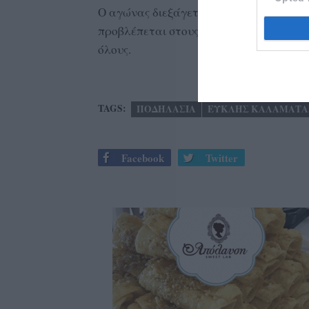
Ο αγώνας διεξάγεται με τον κανονισμό 
προβλέπεται στους κανονισμούς της Ε.Ο
όλους.
TAGS:
ΠΟΔΗΛΑΣΙΑ
ΕΥΚΛΗΣ ΚΑΛΑΜΑΤΑ
Facebook
Twitter