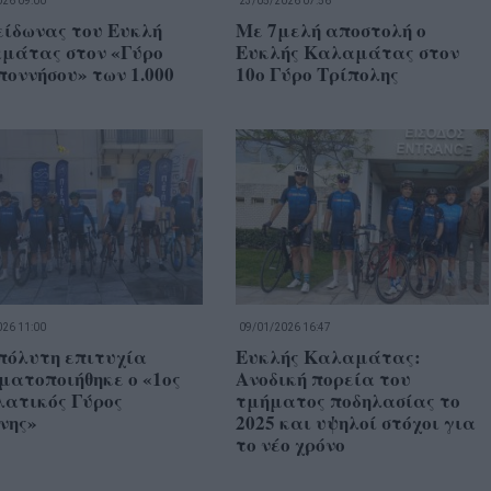
26 09:00
23/05/2026 07:56
είδωνας του Ευκλή
Με 7μελή αποστολή ο
μάτας στον «Γύρο
Ευκλής Καλαμάτας στον
οννήσου» των 1.000
10ο Γύρο Τρίπολης
26 11:00
09/01/2026 16:47
πόλυτη επιτυχία
Ευκλής Καλαμάτας:
ματοποιήθηκε ο «1ος
Ανοδική πορεία του
λατικός Γύρος
τμήματος ποδηλασίας το
νης»
2025 και υψηλοί στόχοι για
το νέο χρόνο