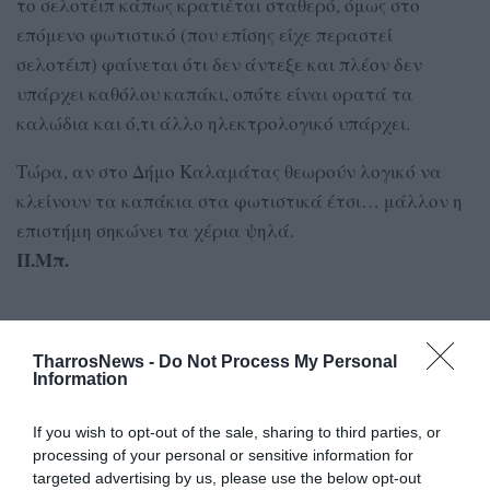
το σελοτέιπ κάπως κρατιέται σταθερό, όμως στο
επόμενο φωτιστικό (που επίσης είχε περαστεί
σελοτέιπ) φαίνεται ότι δεν άντεξε και πλέον δεν
υπάρχει καθόλου καπάκι, οπότε είναι ορατά τα
καλώδια και ό,τι άλλο ηλεκτρολογικό υπάρχει.
Τώρα, αν στο Δήμο Καλαμάτας θεωρούν λογικό να
κλείνουν τα καπάκια στα φωτιστικά έτσι… μάλλον η
επιστήμη σηκώνει τα χέρια ψηλά.
Π.Μπ.
TAGS:
ΑΡΙΣΤΟΜΕΝΟΥΣ
ΚΟΛΩΝΑ ΦΩΤΙΣΜΟΥ
ΒΙΔΕΣ
TharrosNews -
Do Not Process My Personal
Information
Facebook
Twitter
If you wish to opt-out of the sale, sharing to third parties, or
processing of your personal or sensitive information for
targeted advertising by us, please use the below opt-out