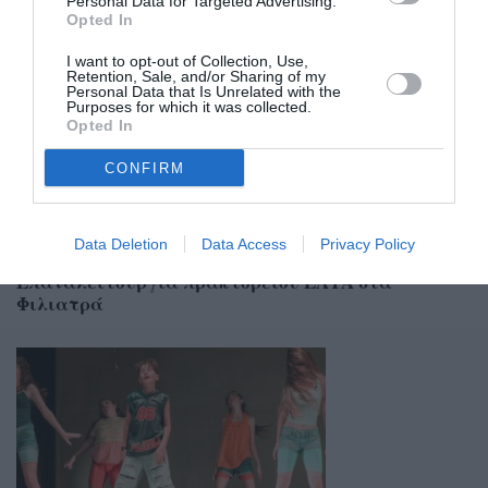
Personal Data for Targeted Advertising.
Σχετικά Άρθρα
Opted In
I want to opt-out of Collection, Use,
Retention, Sale, and/or Sharing of my
Personal Data that Is Unrelated with the
Purposes for which it was collected.
Opted In
CONFIRM
Data Deletion
Data Access
Privacy Policy
20/07/2026 16:36
Επαναλειτουργία πρακτορείου ΕΛΤΑ στα
Φιλιατρά