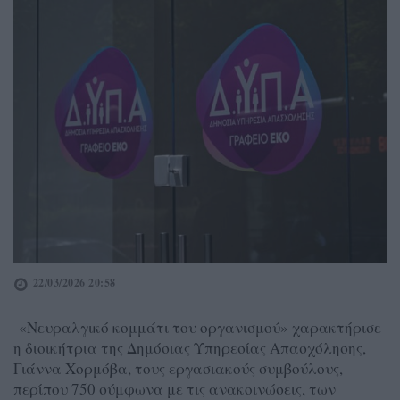
22/03/2026 20:58
«Νευραλγικό κομμάτι του οργανισμού» χαρακτήρισε
η διοικήτρια της Δημόσιας Υπηρεσίας Απασχόλησης,
Γιάννα Χορμόβα, τους εργασιακούς συμβούλους,
περίπου 750 σύμφωνα με τις ανακοινώσεις, των