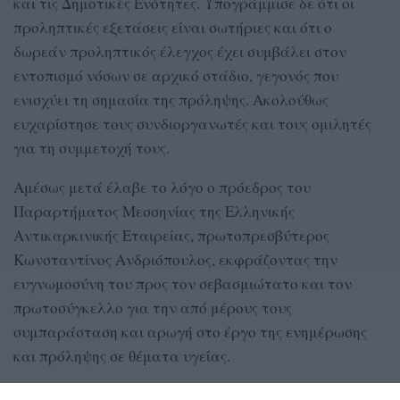
και τις Δημοτικές Ενότητες. Υπογράμμισε δε ότι οι
προληπτικές εξετάσεις είναι σωτήριες και ότι ο
δωρεάν προληπτικός έλεγχος έχει συμβάλει στον
εντοπισμό νόσων σε αρχικό στάδιο, γεγονός που
ενισχύει τη σημασία της πρόληψης. Ακολούθως
ευχαρίστησε τους συνδιοργανωτές και τους ομιλητές
για τη συμμετοχή τους.
Αμέσως μετά έλαβε το λόγο ο πρόεδρος του
Παραρτήματος Μεσσηνίας της Ελληνικής
Αντικαρκινικής Εταιρείας, πρωτοπρεσβύτερος
Κωνσταντίνος Ανδριόπουλος, εκφράζοντας την
ευγνωμοσύνη του προς τον σεβασμιώτατο και τον
πρωτοσύγκελλο για την από μέρους τους
συμπαράσταση και αρωγή στο έργο της ενημέρωσης
και πρόληψης σε θέματα υγείας.
Στη συνέχεια οι ομιλητές της εκδήλωσης, ο