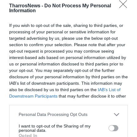
TharrosNews -
Do Not Process My Personal
διακεκριμένος γαστρεντερολόγος Σωκράτης Μακρέας
Information
και η κλινική διαιτολόγος – διατροφολόγος Αφροδίτη
Λουκάκου, παρουσίασαν τα σύγχρονα δεδομένα για
If you wish to opt-out of the sale, sharing to third parties, or
την πρόληψη, τα συμπτώματα που δεν πρέπει να
processing of your personal or sensitive information for
targeted advertising by us, please use the below opt-out
αγνοούνται, τις διαθέσιμες διαγνωστικές εξετάσεις,
section to confirm your selection. Please note that after your
καθώς και το ρόλο της διατροφής και του τρόπου ζωής
opt-out request is processed you may continue seeing
στη μείωση του κινδύνου εμφάνισης της νόσου.
interest-based ads based on personal information utilized by
us or personal information disclosed to third parties prior to
Η εκδήλωση περατώθηκε με εποικοδομητικό διάλογο,
your opt-out. You may separately opt-out of the further
disclosure of your personal information by third parties on the
τον οποίο συντόνισε ο ιατρός Γεώργιος Πετράκος,
IAB’s list of downstream participants. This information may
ειδικός σύμβουλος σε θέματα Υγείας του δημάρχου
also be disclosed by us to third parties on the
IAB’s List of
Μεσσήνης.
Downstream Participants
that may further disclose it to other
third parties.
Personal Data Processing Opt Outs
TAGS:
ΜΗΤΡΟΠΟΛΗ ΜΕΣΣΗΝΙΑΣ
ΔΗΜΟΣ ΜΕΣΣΗΝΗΣ
I want to opt-out of the Sharing of my
ΙΑΤΡΙΚΟΣ ΣΥΛΛΟΓΟΣ ΜΕΣΣΗΝΙΑΣ
personal data.
ΦΑΡΜΑΚΕΥΤΙΚΟΣ ΣΥΛΛΟΓΟΣ ΜΕΣΣΗΝΙΑΣ
Opted In