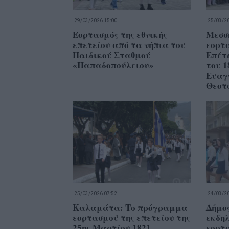
29/03/2026 15:00
25/03/20
Εορτασμός της εθνικής
Μεσσ
επετείου από τα νήπια του
εορτά
Παιδικού Σταθμού
Επέτ
«Παπαδοπούλειου»
του 1
Ευαγ
Θεοτ
25/03/2026 07:52
24/03/20
Καλαμάτα: Το πρόγραμμα
Δήμος
εορτασμού της επετείου της
εκδηλ
25ης Μαρτίου 1821
εορτα