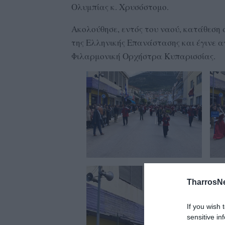
Ολυμπίας κ. Χρυσόστομο.
Ακολούθησε, εντός του ναού, κατάθεση 
της Ελληνικής Επανάστασης και έγινε 
Φιλαρμονική Ορχήστρα Κυπαρισσίας.
TharrosN
If you wish 
sensitive in