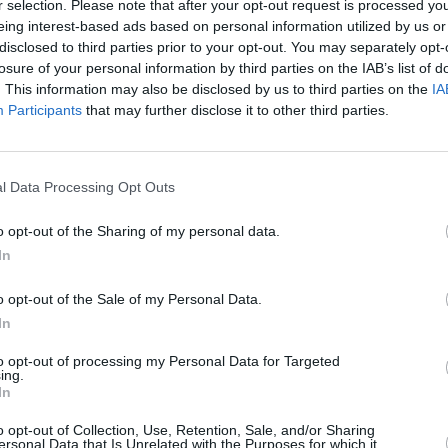
r selection. Please note that after your opt-out request is processed y
eing interest-based ads based on personal information utilized by us or
disclosed to third parties prior to your opt-out. You may separately opt-
losure of your personal information by third parties on the IAB’s list of
. This information may also be disclosed by us to third parties on the
IA
Participants
that may further disclose it to other third parties.
l Data Processing Opt Outs
o opt-out of the Sharing of my personal data.
In
o opt-out of the Sale of my Personal Data.
In
, έγινε η παρέλαση της Δημοτικής Φιλαρμονικής Ορχήστρας
to opt-out of processing my Personal Data for Targeted
αι αθλητικών Σωματείων, μπροστά από το Σεβασμιώτατο
ing.
In
λαό της ευρύτερης περιοχής κατά την οποία οι νέες και οι
ν το χειροκρότημα των πολιτών! Ακολούθως, στην
o opt-out of Collection, Use, Retention, Sale, and/or Sharing
ersonal Data that Is Unrelated with the Purposes for which it