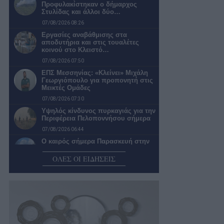
Προφυλακίστηκαν ο δήμαρχος
Στυλίδας και άλλοι δύο…
07/08/2026 08:26
Εργασίες αναβάθμισης στα
αποδυτήρια και στις τουαλέτες
κοινού στο Κλειστό…
07/08/2026 07:50
ΕΠΣ Μεσσηνίας: «Κλείνει» Μιχάλη
Γεωργιόπουλο για προπονητή στις
Μεικτές Ομάδες
07/08/2026 07:30
Υψηλός κίνδυνος πυρκαγιάς για την
Περιφέρεια Πελοποννήσου σήμερα
07/08/2026 06:44
Ο καιρός σήμερα Παρασκευή στην
Καλαμάτα
ΟΛΕΣ ΟΙ ΕΙΔΗΣΕΙΣ
07/08/2026 06:38
Αναβλήθηκε η επαναπροκήρυξη του
διαγωνισμού για τις υδατοδεξαμενές
06/08/2026 23:10
Από τον Πόντιο Πιλάτο… στα
«σπιτάκια» της ανακύκλωσης
06/08/2026 22:02