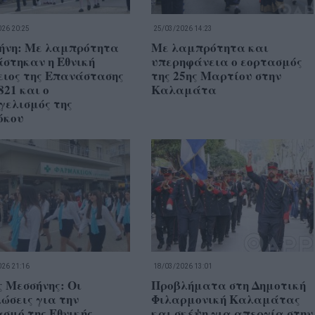
26 20:25
25/03/2026 14:23
ήνη: Με λαμπρότητα
Με λαμπρότητα και
στηκαν η Εθνική
υπερηφάνεια ο εορτασμός
ειος της Επανάστασης
της 25ης Μαρτίου στην
821 και ο
Καλαμάτα
γελισμός της
όκου
26 21:16
18/03/2026 13:01
 Μεσσήνης: Οι
Προβλήματα στη Δημοτική
ώσεις για την
Φιλαρμονική Καλαμάτας
σμό της Εθνικής
και σκέψη για απεργία στην