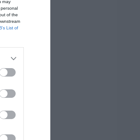
ou may
 personal
out of the
 downstream
B’s List of