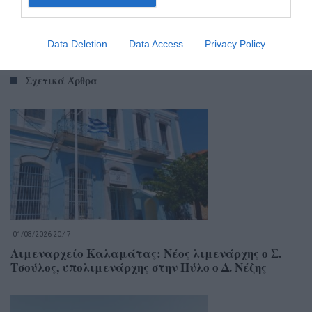
Data Deletion
Data Access
Privacy Policy
Σχετικά Άρθρα
01/08/2026 20:47
Λιμεναρχείο Καλαμάτας: Νέος λιμενάρχης ο Σ.
Τσούλος, υπολιμενάρχης στην Πύλο ο Δ. Νέζης