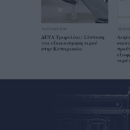
01/07/2026 13:09
28/05/20
ΔΕΥΑ Τριφυλίας: Σύσταση
Λεηλ
για εξοικονόμηση νερού
οικο
στην Κυπαρισσία
προϋπ
εξωφρ
νερό