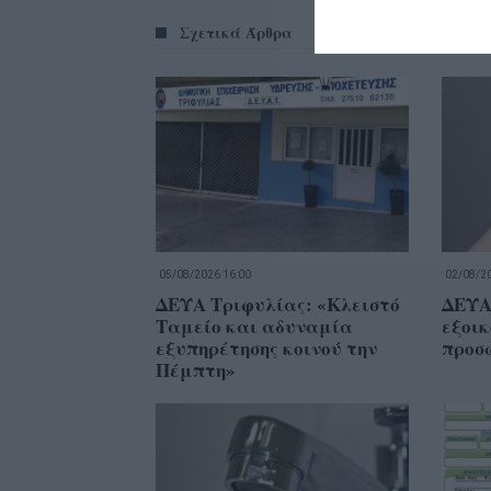
Σχετικά Άρθρα
05/08/2026 16:00
02/08/20
ΔΕΥΑ Τριφυλίας: «Κλειστό
ΔΕΥΑ
Ταμείο και αδυναμία
εξοικ
εξυπηρέτησης κοινού την
προσ
Πέμπτη»