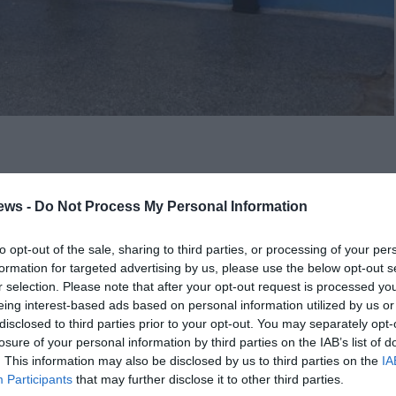
ηψης οκτώ ατόμων για απασχόληση διάρκειας 8 μηνών
το Διοικητικό Συμβούλιο της ΔΕΥΑ Τριφυλίας.
ews -
Do Not Process My Personal Information
ως εξής: 2 ΔΕ Τεχνικού/ΔΕ Υδραυλικών, 2 ΔΕ Τεχνικού/ΔΕ
to opt-out of the sale, sharing to third parties, or processing of your per
κών εργασιών/ΥΕ Εργατών οικοδομικών εργασιών, 2 ΥΕ
formation for targeted advertising by us, please use the below opt-out s
μετρητών ύδρευσης.
r selection. Please note that after your opt-out request is processed y
eing interest-based ads based on personal information utilized by us or
disclosed to third parties prior to your opt-out. You may separately opt-
losure of your personal information by third parties on the IAB’s list of
ΩΝ
. This information may also be disclosed by us to third parties on the
IA
Participants
that may further disclose it to other third parties.