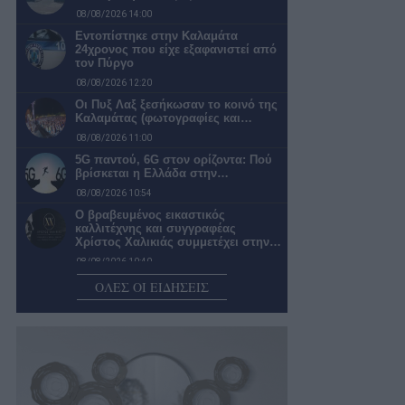
08/08/2026 14:00
Εντοπίστηκε στην Καλαμάτα
24χρονος που είχε εξαφανιστεί από
τον Πύργο
08/08/2026 12:20
Οι Πυξ Λαξ ξεσήκωσαν το κοινό της
Καλαμάτας (φωτογραφίες και…
08/08/2026 11:00
5G παντού, 6G στον ορίζοντα: Πού
βρίσκεται η Ελλάδα στην…
08/08/2026 10:54
Ο βραβευμένος εικαστικός
καλλιτέχνης και συγγραφέας
Χρίστος Χαλικιάς συμμετέχει στην…
08/08/2026 10:40
23α Δημάκεια: Ολοκληρώνονται
ΟΛΕΣ ΟΙ ΕΙΔΗΣΕΙΣ
σήμερα με τους Αλαμάρειους
Δρόμους, ρίψη λιθαριού…
08/08/2026 10:36
Κλοπές: «Μαρκάρουν» τα άδεια
σπίτια πριν χτυπήσουν – Σε
επαγρύπνηση…
08/08/2026 09:17