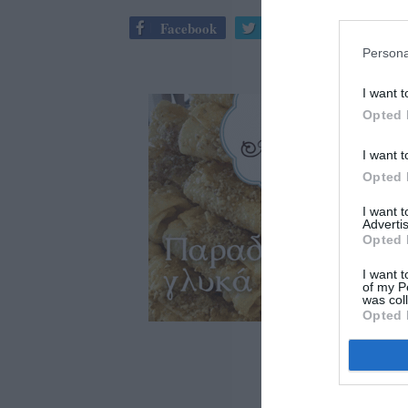
Facebook
Twitter
Persona
I want t
Opted 
I want t
Opted 
I want 
Advertis
Opted 
I want t
of my P
was col
Opted 