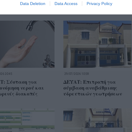
Data Deletion
Data Access
Privacy Policy
26 20:45
29/07/2026 10:58
Τ: Σύσταση για
ΔΕΥΑΤ: Επιτροπή για
ονόμηση νερού και
σύμβαση αναβάθμισης
ωρινές διακοπές
υδρευτικών γεωτρήσεων