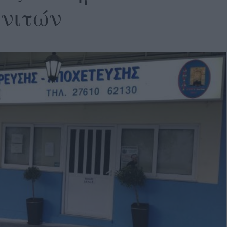
ηνιτών