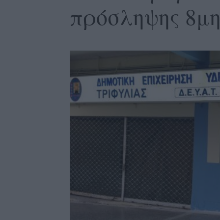
πρόσληψης 8μ