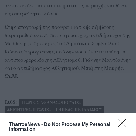
ανταποκρίνεται στα αιτήματα τις περιοχής και δίνει
τις απαραίτητες λύσεις.
Στην υπογραφή της προγραμματικής σύμβασης
παρευρέθησαν αντιπεριφερειάρχες, αντιδήμαρχοι της
Μεσσήνης, ο πρόεδρος του Δημοτικού Συμβουλίου
Κώστας Ξηρογιάννης, ενώ δηλώσεις έκαναν επίσης ο
αντιπεριφερειάρχης Αθλητισμού, Γιάννης Μαντζούνης
και ο αντιδήμαρχος Αθλητισμού, Μπάμπης Μακρής.
Στ.Μ.
TAGS:
ΓΙΩΡΓΟΣ ΑΘΑΝΑΣΟΠΟΥΛΟΣ
ΔΗΜΗΤΡΗΣ ΠΤΩΧΟΣ
ΓΗΠΕΔΟ ΠΕΤΑΛΙΔΙΟΥ
TharrosNews -
Do Not Process My Personal
Information
Facebook
Twitter