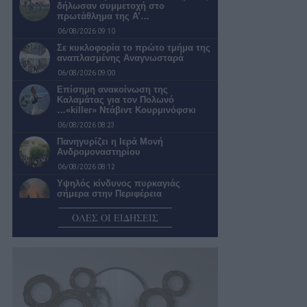
δήλωσαν συμμετοχή στο
πρωτάθλημα της Α’…
06/08/2026 09:10
Σε κυκλοφορία το πρώτο τμήμα της
αναπλασμένης Αναγνωσταρά
06/08/2026 09:00
Επίσημη ανακοίνωση της
Καλαμάτας για τον Πολωνό
…«killer» Ντάβιντ Κουρμινόφσκι
06/08/2026 08:23
Πανηγυρίζει η Ιερά Μονή
Ανδρομοναστηρίου
06/08/2026 08:12
Υψηλός κίνδυνος πυρκαγιάς
σήμερα στην Περιφέρεια
Πελοποννήσου
ΟΛΕΣ ΟΙ ΕΙΔΗΣΕΙΣ
06/08/2026 07:53
Μάνη: Μεγάλη επιχείρηση
διάσωσης οικογένειας Γάλλων στο
φαράγγι του Βυρού…
06/08/2026 07:42
Ο καιρός σήμερα Πέμπτη στην
Καλαμάτα