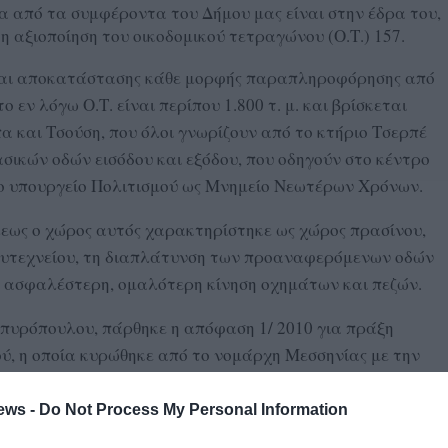
α από τα συμφέροντα του Δήμου μας είναι στην έδρα του,
η αξιοποίηση του οικοδομικού τετραγώνου (Ο.Τ.) 157.
και αποκατάστασης κάθε μορφής παραπληροφόρησης από
 εν λόγω Ο.Τ. είναι περίπου 1.800 τ. μ. και βρίσκεται
 και Τσούση, που όλοι γνωρίζουν από το κτήριο Τσερπέ
ασικών οδών εισόδου και εξόδου, που οδηγούν στο κέντρο
 το υπουργείο Πολιτισμού ως Μνημείο Νεωτέρων Χρόνων.
λεως ο χώρος αυτός χαρακτηρίστηκε ως χώρος πρασίνου,
ολυτεχνείου, τη διαπλάτυνση των προαναφερόμενων οδών
ν ασφαλέστερη, ομαλότερη κίνηση οχημάτων και πεζών.
Σπυρόπουλου, πάρθηκε η απόφαση 1/ 2010 για πράξη
, η οποία κυρώθηκε από το νομάρχη Μεσσηνίας με την
παλλοτρίωση του Ο.Τ. 157, ξεκινώντας τότε η προσπάθεια
ews -
Do Not Process My Personal Information