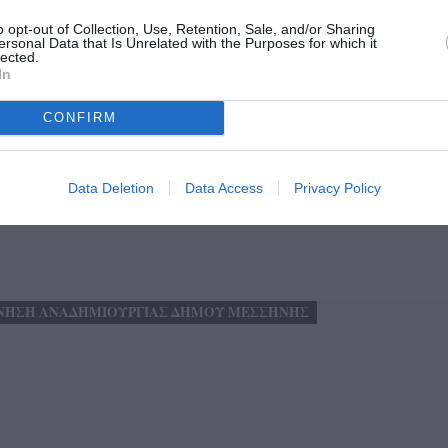
ση του έργου.
o opt-out of Collection, Use, Retention, Sale, and/or Sharing
ersonal Data that Is Unrelated with the Purposes for which it
χετικά με το συνδυασμό μας αποτελεί η υπεύθυνη στάση
lected.
In
νακα αποζημιώσεων.
CONFIRM
άρχου είναι για να αποσείσει και να μεταφέρει τις ευθύνες
οποίησης του έργου.
Data Deletion
Data Access
Privacy Policy
λλοντικές θέσεις μας θα εξαρτηθούν από την πρόοδο και
ΝΗΣΗ ΑΝΑΔΗΜΙΟΥΡΓΙΑΣ ΔΗΜΟΥ ΜΕΣΣΗΝΗΣ