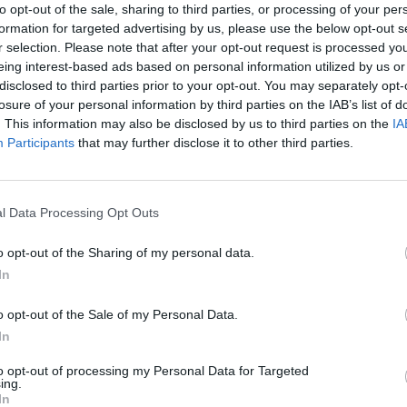
ητάει τον καθορισμό της προσωρινής τιμή μονάδος
to opt-out of the sale, sharing to third parties, or processing of your per
ι εντός του Ο. Τ. 157, η οποία καθορίστηκε με την
formation for targeted advertising by us, please use the below opt-out s
r selection. Please note that after your opt-out request is processed y
ωτοδικείο Καλαμάτας.
eing interest-based ads based on personal information utilized by us or
disclosed to third parties prior to your opt-out. You may separately opt-
ι το εν λόγω έργο, παρά τις καθυστερήσεις, αποτελεί έργο
losure of your personal information by third parties on the IAB’s list of
Μεσσήνης, κάτι το οποίο είχαμε αναδείξει ήδη από τον
. This information may also be disclosed by us to third parties on the
IA
 στη συνεδρίαση λογοδοσίας.
Participants
that may further disclose it to other third parties.
 απαντήσει στο εύλογο και κρίσιμο ερώτημά μας στη
ι προβεί στις απαραίτητες ενέργειες για τον
l Data Processing Opt Outs
ο οποίος αποτελεί βασική προϋπόθεση για την
o opt-out of the Sharing of my personal data.
επιβεβαιώνει τους προβληματισμούς μας για τον
In
ον οποίο προσπαθεί να προχωρήσει στην υλοποίηση του
βάσιμες κατηγορίες του, που ανέφερε στο Δημοτικό
o opt-out of the Sale of my Personal Data.
έργου.
In
α ακόμη φορά η εμπεριστατωμένη και υπεύθυνη θέση μας,
to opt-out of processing my Personal Data for Targeted
ing.
άσπιση των συμφερόντων των δημοτών μας και όσο το
In