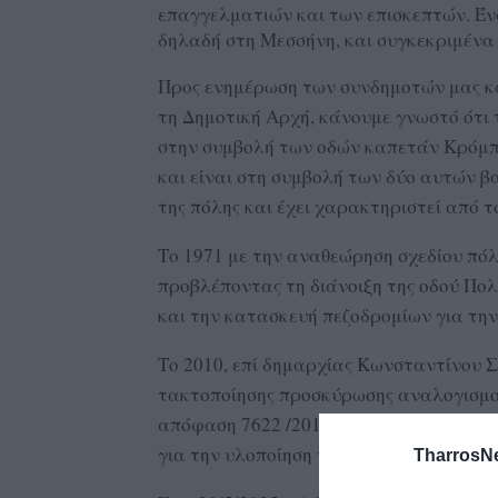
επαγγελματιών και των επισκεπτών. Έν
δηλαδή στη Μεσσήνη, και συγκεκριμένα 
Προς ενημέρωση των συνδημοτών μας 
τη Δημοτική Αρχή, κάνουμε γνωστό ότι το
στην συμβολή των οδών καπετάν Κρόμπα
και είναι στη συμβολή των δύο αυτών β
της πόλης και έχει χαρακτηριστεί από
Το 1971 με την αναθεώρηση σχεδίου πό
προβλέποντας τη διάνοιξη της οδού Π
και την κατασκευή πεζοδρομίων για τη
Το 2010, επί δημαρχίας Κωνσταντίνου 
τακτοποίησης προσκύρωσης αναλογισμού
απόφαση 7622 /2010, που αφορά στην α
για την υλοποίηση του έργου.
TharrosN