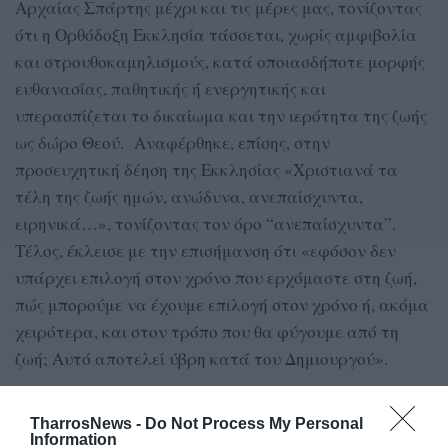
Αρχαίας Σπάρτης μέχρι και τις μέρες μας, τονίζοντας
ότι η Ορθόδοξη Εκκλησία τάσσεται, χωρίς αμφιβολία
και στρουθοκαμηλισμούς, κατά οποιασδήποτε μορφής
ευθανασίας, παθητικής ή ενεργητικής και
υπερασπίζεται το δικαίωμα και την ιερότητα της ζωής
ως δώρο Θεού. Αναφέρθηκε, επίσης, στην
προσευχητική δέηση της Εκκλησίας «Χριστιανά τα
τέλη της ζωής ημών, ανώδυνα, ανεπαίσχυντα,
ειρηνικά…», τονίζοντας τον όρο “ανεπαίσχυντα”.
Τέλος, έκλεισε με την επισήμανση ότι «εφόσον δεν
υπάρχει επιλογή στον χρόνο που ερχόμαστε στη ζωή,
πώς μπορούμε να έχουμε επιλογή στον χρόνο ή, ακόμα
χειρότερα, και στον τρόπο που θα φύγουμε από τη
ζωή; Αυτό αποτελεί ύβρη κατά του Δημιουργού».
TharrosNews -
Do Not Process My Personal
Information
TAGS:
ΜΟΥΣΙΚΟ ΣΧΟΛΕΙΟ ΚΑΛΑΜΑΤΑΣ