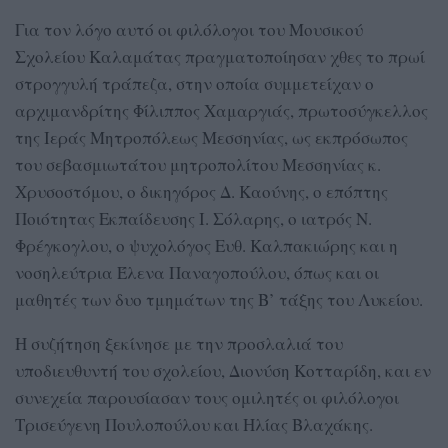
Για τον λόγο αυτό οι φιλόλογοι του Μουσικού
Σχολείου Καλαμάτας πραγματοποίησαν χθες το πρωί
στρογγυλή τράπεζα, στην οποία συμμετείχαν ο
αρχιμανδρίτης Φίλιππος Χαμαργιάς, πρωτοσύγκελλος
της Ιεράς Μητροπόλεως Μεσσηνίας, ως εκπρόσωπος
του σεβασμιωτάτου μητροπολίτου Μεσσηνίας κ.
Χρυσοστόμου, ο δικηγόρος Δ. Καούνης, ο επόπτης
Ποιότητας Εκπαίδευσης Ι. Σόλαρης, ο ιατρός Ν.
Φρέγκογλου, ο ψυχολόγος Ευθ. Καλπακιώρης και η
νοσηλεύτρια Έλενα Παναγοπούλου, όπως και οι
μαθητές των δυο τμημάτων της Β’ τάξης του Λυκείου.
Η συζήτηση ξεκίνησε με την προσλαλιά του
υποδιευθυντή του σχολείου, Διονύση Κοτταρίδη, και εν
συνεχεία παρουσίασαν τους ομιλητές οι φιλόλογοι
Τρισεύγενη Πουλοπούλου και Ηλίας Βλαχάκης.