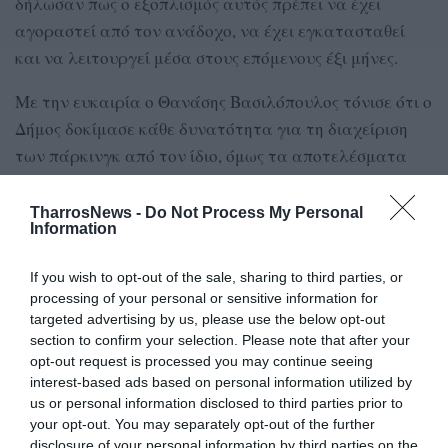
δήλωσαν πως ο εξοπλισμός αυτός πρέπει να έχει
αγοραστεί από τον ανάδοχο, να έχει εγκατασταθεί
και να λειτουργεί μέσα στους επόμενους έξι μήνες.
Με την ευκαιρία ο Θανάσης Βασιλόπουλος τόνισε ότι ο
Δήμος δοκίμασε κάθε δυνατότητα για τη διαχείριση
των πάρκινγκ από τον ίδιο, όμως τα αποτελέσματα
δεν ήταν τα επιθυμητά. Για το λόγο αυτό, συνέχισε,
παραχωρήθηκαν τα δύο πάρκινγκ στην ανάδοχο
TharrosNews -
Do Not Process My Personal
Information
εταιρεία, η οποία, επανέλαβε ο δήμαρχος, εκτός από
την καθαριότητα, την ασφάλεια και τον σύγχρονο
If you wish to opt-out of the sale, sharing to third parties, or
εξοπλισμό, θα καταβάλει στον Δήμο ποσό τουλάχιστον
processing of your personal or sensitive information for
285.000 ευρώ το χρόνο.
targeted advertising by us, please use the below opt-out
section to confirm your selection. Please note that after your
Στ.Μ.
opt-out request is processed you may continue seeing
interest-based ads based on personal information utilized by
us or personal information disclosed to third parties prior to
your opt-out. You may separately opt-out of the further
TAGS:
ΘΑΝΑΣΗΣ ΒΑΣΙΛΟΠΟΥΛΟΣ
ΠΑΡΚΙΝΓΚ ΝΕΔΟΝΤΑ
disclosure of your personal information by third parties on the