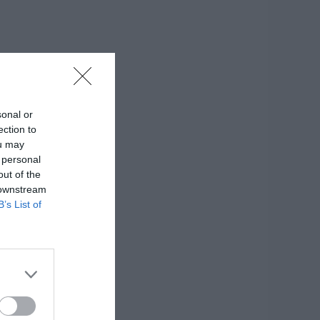
sonal or
ection to
ou may
 personal
out of the
 downstream
B’s List of