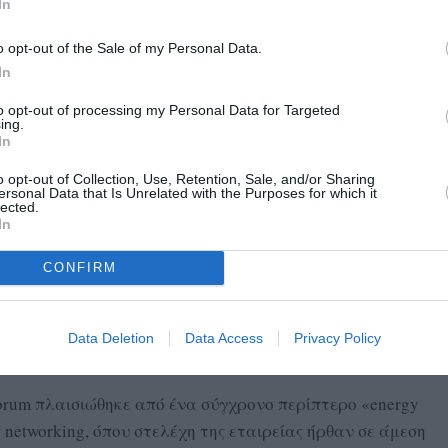
In
o opt-out of the Sale of my Personal Data.
In
to opt-out of processing my Personal Data for Targeted
ing.
In
o opt-out of Collection, Use, Retention, Sale, and/or Sharing
ersonal Data that Is Unrelated with the Purposes for which it
lected.
In
CONFIRM
γειας δεν είναι πλέον επιλογή, αλλά βασικός παράγοντας
πιχειρήσεις. Στην Protergia θεωρούμε καθήκον μας να
ου προσφέρουν σταθερότητα κόστους, ευελιξία και
Data Deletion
Data Access
Privacy Policy
ρος πιο βιώσιμα μοντέλα λειτουργίας».
 Forum πλαισιώθηκε από ένα σύγχρονο περίπτερο «energy
networking, όπου στελέχη της εταιρείας ήρθαν σε άμεση