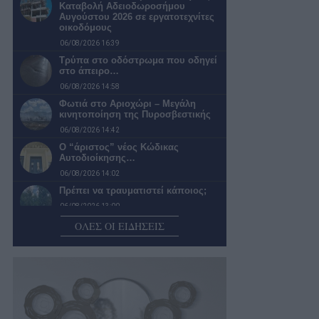
Καταβολή Αδειοδωροσήμου
Αυγούστου 2026 σε εργατοτεχνίτες
οικοδόμους
06/08/2026 16:39
Τρύπα στο οδόστρωμα που οδηγεί
στο άπειρο…
06/08/2026 14:58
Φωτιά στο Αριοχώρι – Μεγάλη
κινητοποίηση της Πυροσβεστικής
06/08/2026 14:42
Ο “άριστος” νέος Κώδικας
Αυτοδιοίκησης…
06/08/2026 14:02
Πρέπει να τραυματιστεί κάποιος;
06/08/2026 13:00
ΟΛΕΣ ΟΙ ΕΙΔΗΣΕΙΣ
Παρεμβάσεις και έργα σε πληγείσες
περιοχές της Μεσσηνίας
06/08/2026 12:01
Έρχεται το «Kalamata Pamisos River
Action» στον Άρι
06/08/2026 11:01