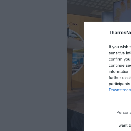
TharrosN
If you wish 
sensitive in
confirm you
continue se
information 
further disc
participants
Downstream 
Persona
I want t