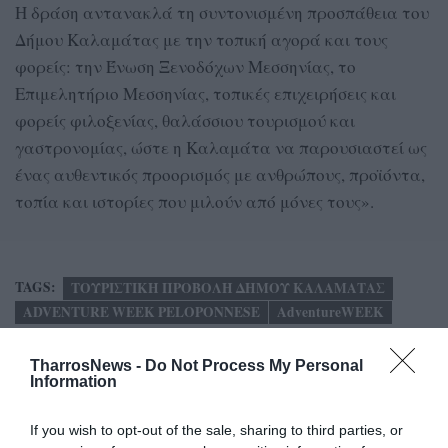
Η δράση αντανακλά τη συντονισμένη προσπάθεια του
Δήμου Καλαμάτας με την τοπική αγορά και τους
φορείς: την Ένωση Ξενοδόχων Μεσσηνίας, το
Επιμελητήριο Μεσσηνίας, τοπικές επιχειρήσεις και
φορείς φιλοξενίας, θαλάσσιου τουρισμού και
γαστρονομίας, ώστε η Καλαμάτα να παρουσιαστεί ως
ένας αυθεντικός προορισμός με ανθρώπους, προϊόντα,
τοπία και ιστορίες που μιλούν από μόνες τους».
TAGS:
ΤΟΥΡΙΣΤΙΚΗ ΠΡΟΒΟΛΗ ΔΗΜΟΥ ΚΑΛΑΜΑΤΑΣ
ADVENTURE WEEK PELOPONNESE
AdventureWEEK
TharrosNews -
Do Not Process My Personal
Facebook
Twitter
Information
If you wish to opt-out of the sale, sharing to third parties, or