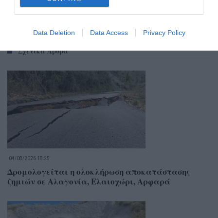
Data Deletion
Data Access
Privacy Policy
Σχετικά Άρθρα
04/08/2026 18:25
Δρομολογείται η ολοκλήρωση αποκατάστασης
ζημιών σε Αλαγονία, Ελαιοχώρι, Αρφαρά