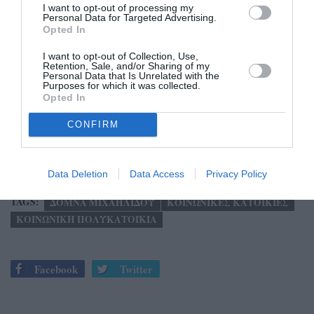
I want to opt-out of processing my
Η εξέλιξη αυτή έρχεται και σε συνέχεια της
Personal Data for Targeted Advertising.
Opted In
σημαντικής επιτυχίας του Δήμου Καλαμάτας να
εξασφαλίσει, μέσω ευρωπαϊκού προγράμματος το
I want to opt-out of Collection, Use,
Retention, Sale, and/or Sharing of my
προηγούμενο διάστημα, την υλοποίηση της κοινωνικής
Personal Data that Is Unrelated with the
Purposes for which it was collected.
πολυκατοικίας, μιας ακόμα ουσιαστικής παρέμβασης
Opted In
κοινωνικής πολιτικής για την πόλη μας».
CONFIRM
Της Βίκυς Βετουλάκη
Data Deletion
Data Access
Privacy Policy
TAGS:
ΔΟΜΝΑ ΜΙΧΑΗΛΙΔΟΥ
ΚΟΙΝΩΝΙΚΕΣ ΚΑΤΟΙΚΙΕΣ
ΚΟΙΝΩΝΙΚΗ ΠΟΛΥΚΑΤΟΙΚΙΑ
Facebook
Twitter