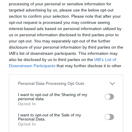
processing of your personal or sensitive information for
Αναφερόμενος στην εν λόγω εξέλιξη ο δήμαρχος
targeted advertising by us, please use the below opt-out
section to confirm your selection. Please note that after your
Καλαμάτας, Θανάσης Βασιλόπουλος, σημείωσε: «Η
opt-out request is processed you may continue seeing
εξέλιξη για την αξιοποίηση ακινήτου της ΔΥΠΑ στη
interest-based ads based on personal information utilized by
θέση Γουλιμίδες – δυτική συνοικία στην Καλαμάτα,
us or personal information disclosed to third parties prior to
μέσω του προγράμματος κοινωνικής αντιπαροχής του
your opt-out. You may separately opt-out of the further
disclosure of your personal information by third parties on the
υπουργείου Κοινωνικής Συνοχής και Οικογένειας,
IAB’s list of downstream participants. This information may
αποτελεί μια ιδιαίτερα σημαντική θετική είδηση για
also be disclosed by us to third parties on the
IAB’s List of
την πόλη μας.
Downstream Participants
that may further disclose it to other
third parties.
Με ικανοποίηση βλέπουμε να αποδίδουν ουσιαστικά
Personal Data Processing Opt Outs
αποτελέσματα οι συνεχείς διεκδικήσεις, οι επαφές και
οι συζητήσεις που προηγήθηκαν το προηγούμενο
I want to opt-out of the Sharing of my
personal data.
διάστημα με τα αρμόδια υπουργεία, με στόχο την
Opted In
αξιοποίηση δημόσιων ακινήτων προς όφελος της
I want to opt-out of the Sale of my
κοινωνίας και ιδιαίτερα των συμπολιτών μας που
Personal Data.
Opted In
αντιμετωπίζουν στεγαστικές δυσκολίες.