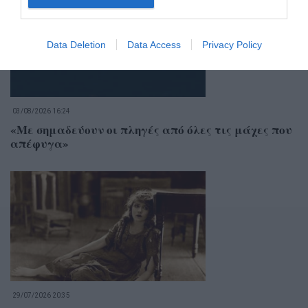
Data Deletion
Data Access
Privacy Policy
03/08/2026 16:24
«Με σημαδεύουν οι πληγές από όλες τις μάχες που
απέφυγα»
29/07/2026 20:35