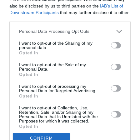
also be disclosed by us to third parties on the
IAB’s List of
Downstream Participants
that may further disclose it to other
third parties.
Personal Data Processing Opt Outs
Σχετικά Άρθρα
I want to opt-out of the Sharing of my
personal data.
Opted In
I want to opt-out of the Sale of my
Personal Data.
Opted In
I want to opt-out of processing my
Personal Data for Targeted Advertising.
Opted In
04/08/2026 18:36
I want to opt-out of Collection, Use,
Retention, Sale, and/or Sharing of my
«Τη συνείδηση κάθε πολύχρωμης πεταλούδας τη
Personal Data that Is Unrelated with the
βαραίνει ο θάνατος μιας κάμπιας»
Purposes for which it was collected.
Opted In
CONFIRM