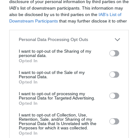
disclosure of your personal information by third parties on the
IAB’s list of downstream participants. This information may
also be disclosed by us to third parties on the
IAB’s List of
Downstream Participants
that may further disclose it to other
third parties.
Personal Data Processing Opt Outs
I want to opt-out of the Sharing of my
Σχετικά Άρθρα
personal data.
Opted In
I want to opt-out of the Sale of my
Personal Data.
Opted In
I want to opt-out of processing my
Personal Data for Targeted Advertising.
Opted In
I want to opt-out of Collection, Use,
Retention, Sale, and/or Sharing of my
04/08/2026 18:36
Personal Data that Is Unrelated with the
Purposes for which it was collected.
«Τη συνείδηση κάθε πολύχρωμης πεταλούδας τη
Opted In
βαραίνει ο θάνατος μιας κάμπιας»