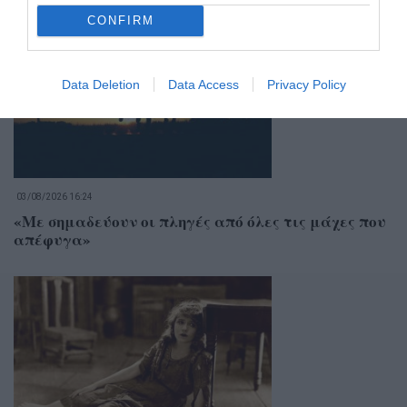
CONFIRM
Data Deletion
Data Access
Privacy Policy
03/08/2026 16:24
«Με σημαδεύουν οι πληγές από όλες τις μάχες που
απέφυγα»