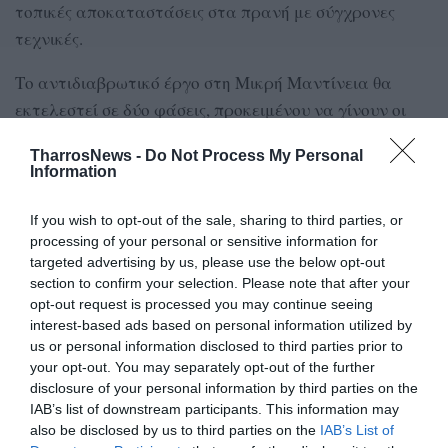
τοπικές αποκαταστάσεις στα πρανή με σύγχρονες
τεχνικές.
Το αντιδιαβρωτικό έργο στη Μικρή Μαντίνεια θα
εκτελεστεί σε δύο φάσεις, προκειμένου να γίνουν οι
απαραίτητες προσαρμογές στις πραγματικές ανάγκες
TharrosNews -
Do Not Process My Personal
μετά την υλοποίηση της πρώτης φάσης.
Information
Στ.Μ.
If you wish to opt-out of the sale, sharing to third parties, or
processing of your personal or sensitive information for
targeted advertising by us, please use the below opt-out
TAGS:
ΑΝΤΙΔΙΑΒΡΩΤΙΚΑ ΕΡΓΑ
ΑΝΔΡΕΑΣ ΤΣΟΥΚΑΛΑΣ
section to confirm your selection. Please note that after your
ΕΙΔΙΚΟ ΔΗΜΟΤΙΚΟ
opt-out request is processed you may continue seeing
interest-based ads based on personal information utilized by
us or personal information disclosed to third parties prior to
your opt-out. You may separately opt-out of the further
Facebook
Twitter
disclosure of your personal information by third parties on the
IAB’s list of downstream participants. This information may
also be disclosed by us to third parties on the
IAB’s List of