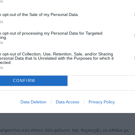
 με συνεχή δημοσιεύματα στο ηλεκτρονικό μας περιοδικό
In
καθηγητή ακαδημαϊκό Κ. Συνολάκη, στην οποία συμμετείχε
o opt-out of the Sale of my Personal Data.
ει στην ανακοίνωσή του ο Σύλλογος.
In
to opt-out of processing my Personal Data for Targeted
ρος των παρεμβάσεων που φέρεται να εξετάζονται στο
ing.
In
ή δύο κυματοθραυστών συνολικού μήκους 600 μέτρων και
ρων έκαστος. Ο σύλλογος ζητά πλήρη ενημέρωση για την
o opt-out of Collection, Use, Retention, Sale, and/or Sharing
ersonal Data that Is Unrelated with the Purposes for which it
τις περιβαλλοντικές επιπτώσεις τους και το συνολικό
lected.
In
CONFIRM
δεν είναι νέο. Αντίθετα, τα τελευταία χρόνια έχει λάβει
ιά να έχει συρρικνωθεί σημαντικά και τον κεντρικό
νες φθορές. Σε ορισμένα σημεία, η θάλασσα έχει αρχίσει
Data Deletion
Data Access
Privacy Policy
ντας κινδύνους για πεζούς και οχήματα, ενώ τοίχοι
ονται και στους δύο μόλους της περιοχής, οι οποίοι με