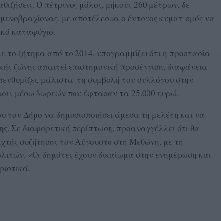
θιζήσεις. Ο πέτρινος μόλος, μήκους 260 μέτρων, δε
ιμενοβραχίονας, με αποτέλεσμα ο έντονος κυματισμός να
ικό καταφύγιο.
 το ζήτημα από το 2014, υπογραμμίζει ότι η προστασία
κής ζώνης απαιτεί επιστημονική προσέγγιση, διαφάνεια
πενθυμίζει, μάλιστα, τη συμβολή του συλλόγου στην
ου, μέσω δωρεών που έφτασαν τα 25.000 ευρώ.
υ τον Δήμο να δημοσιοποιήσει άμεσα τη μελέτη και να
ης. Σε διαφορετική περίπτωση, προαναγγέλλει ότι θα
ιχτής συζήτησης τον Αύγουστο στη Μεθώνη, με τη
λιτών. «Οι δημότες έχουν δικαίωμα στην ενημέρωση και
ριστικά.