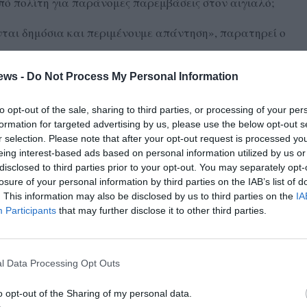
ό πολίτη για παράνομες παρεμβάσεις στον αιγιαλό;
νται δημόσια και περιμένουμε απάντηση», παρατηρεί ο
ews -
Do Not Process My Personal Information
 2023 βρίσκεται σε εξέλιξη μελέτη για την ολοκληρωμένη
χει ανατεθεί από τον Δήμο και χρηματοδοτείται από το
to opt-out of the sale, sharing to third parties, or processing of your per
οϋπολογισμό που φτάνει τα 393.455,63 ευρώ.
formation for targeted advertising by us, please use the below opt-out s
r selection. Please note that after your opt-out request is processed y
σαρέσκεια, καθώς –όπως καταγγέλλει– δεν έχει υπάρξει
eing interest-based ads based on personal information utilized by us or
τολές του προς τον Δήμο από το 2024 έως σήμερα, με
disclosed to third parties prior to your opt-out. You may separately opt-
losure of your personal information by third parties on the IAB’s list of
διαβούλευσης, παρουσία ειδικών επιστημόνων. Αντίθετα,
. This information may also be disclosed by us to third parties on the
IA
ατη συνεδρίαση του Δημοτικού Συμβουλίου, η Δημοτική
Participants
that may further disclose it to other third parties.
 ανοιχτή διαβούλευση, γεγονός που ο ΣΦΚΜ χαρακτηρίζει
ιτών.
l Data Processing Opt Outs
ού προβλήματος της διάβρωσης των ακτών, ασχολείται
ρχικά με τεκμηριωμένη εισήγηση, η οποία παρουσιάστηκε
o opt-out of the Sharing of my personal data.