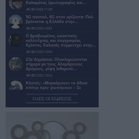
Καλαμάτας (φωτογραφίες και…
08/08/2026 11:00
5G παντού, 6G στον ορίζοντα: Πού
βρίσκεται η Ελλάδα στην…
08/08/2026 10:54
Ο βραβευμένος εικαστικός
καλλιτέχνης και συγγραφέας
Χρίστος Χαλικιάς συμμετέχει στην…
08/08/2026 10:40
23α Δημάκεια: Ολοκληρώνονται
σήμερα με τους Αλαμάρειους
Δρόμους, ρίψη λιθαριού…
08/08/2026 10:36
Κλοπές: «Μαρκάρουν» τα άδεια
σπίτια πριν χτυπήσουν – Σε
επαγρύπνηση…
ΟΛΕΣ ΟΙ ΕΙΔΗΣΕΙΣ
08/08/2026 09:17
Δήμος Τριφυλίας: Πρόσληψη
προσωπικού με δικαστική απόφαση
08/08/2026 08:30
Κύπελλο Ελλάδας: Καλαμάτα
-Παναιτωλικός στην Καλλιθέα χωρίς
παρουσία φιλάθλων