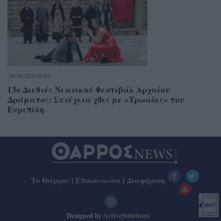
24/04/2026 07:50
13ο Διεθνές Νεανικού Φεστιβάλ Αρχαίου
Δράματος: Συνέχεια χθες με «Τρωάδες» του
Ευριπίδη
Το Θάρρος
|
Επικοινωνία
|
Διαφήμιση
Designed by
ActiveSolutions