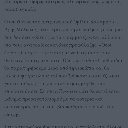
(Σφαιρωτά σμήνη αστέρων, πλανητικά νεφελώματα,
γαλαξίες κ.ά.).
Ο υπεύθυνος του Αστρονομικού Ομίλου Καλαμάτας,
Άρης Μυλωνάς, αναφέρει για την επικείμενη εμπειρία,
που δεν έχει κόστος για τους συμμετέχοντες, αλλά και
για τους αναγκαίους κανόνες προφύλαξης: «Όσοι
έρθετε, θα έχετε την ευκαιρία να θαυμάσετε τον
σκοτεινό έναστρο ουρανό. Όπως σε κάθε αστροβραδιά,
θα παρατηρήσουμε μέσα από τηλεσκόπια και θα
μιλήσουμε για όλα αυτά που βρίσκονται εκεί έξω και
για τα ασύλληπτα για τον νου μας μεγέθη που
επικρατούν στο Σύμπαν. Εννοείται ότι θα εκτελεστεί
μάθημα προσανατολισμού με τα αστέρια και
ουρανογραφίας με τους βασικούς αστερισμούς της
εποχής.
Στις αστρο-εξορμήσεις μας είναι ευπρόσδεκτοι όλοι οι