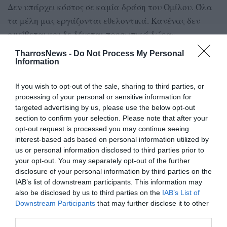
Δεν υπάρχει κόστος σε καμία δράση του Ομίλου. Όλα
τα μέλη μας εργάζονται εθελοντικά. Κανένας δεν
αμείβεται και δε δέχεται προσωπικά δώρα».
TharrosNews -
Do Not Process My Personal
Information
TAGS:
ΑΣΤΡΟΝΟΜΙΚΟΣ OΜΙΛΟΣ ΚΑΛΑΜΑΤΑΣ
If you wish to opt-out of the sale, sharing to third parties, or
ΑΡΗΣ ΜΥΛΩΝΑΣ
processing of your personal or sensitive information for
ΠΑΡΚΟ ΑΣΤΡΟΠΑΡΑΤΗΡΗΣΗΣ ΜΕΣΣΗΝΙΑΣ
targeted advertising by us, please use the below opt-out
section to confirm your selection. Please note that after your
opt-out request is processed you may continue seeing
Facebook
Twitter
interest-based ads based on personal information utilized by
us or personal information disclosed to third parties prior to
your opt-out. You may separately opt-out of the further
disclosure of your personal information by third parties on the
IAB’s list of downstream participants. This information may
also be disclosed by us to third parties on the
IAB’s List of
Downstream Participants
that may further disclose it to other
third parties.