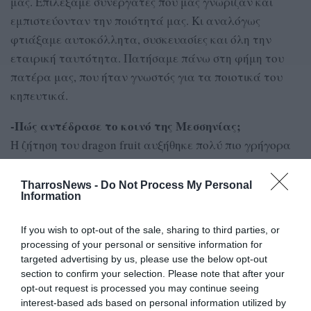
μας. Επιλέξαμε συνεργάτες που μας γνώριζαν και
εμπιστεύονταν την ποιότητά μας. Κι αναλόγως
φτιάξαμε αυτοκόλλητα, συσκευασίες και όλη την
εταιρική ταυτότητα. Πατήσαμε πάνω στη φήμη του
πατέρα μας, που ήταν γνωστός για τα ποιοτικά του
κηπευτικά.
-Πώς αντέδρασε το κοινό της Μεσσηνίας;
Η ζήτηση του dragon fruit αυξήθηκε πολύ πιο γρήγορα
απ’ όσο περιμέναμε. Παρότι πολλοί δεν πίστευαν ότι
μπορεί να καλλιεργηθεί εδώ, η ποιότητα και η σύστασή
TharrosNews -
Do Not Process My Personal
Information
του από στόμα σε στόμα έκαναν τη διαφορά.
If you wish to opt-out of the sale, sharing to third parties, or
processing of your personal or sensitive information for
targeted advertising by us, please use the below opt-out
section to confirm your selection. Please note that after your
opt-out request is processed you may continue seeing
interest-based ads based on personal information utilized by