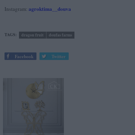
agroktima__douva
Instagram:
TAGS:
dragon fruit
doufas farms
Facebook
Twitter