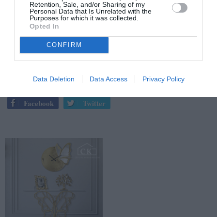
επαφές του πρώην πρωθυπουργού με βουλευτές της
Retention, Sale, and/or Sharing of my
Personal Data that Is Unrelated with the
Ν.Δ., σχολίασε σκωπτικά: «Ακόμα δεν έχουν βάλει
Purposes for which it was collected.
αστέρι στους βουλευτές που συναντούν τον Σαμαρά».
Opted In
CONFIRM
TAGS:
ΑΝΤΩΝΗΣ ΣΑΜΑΡΑΣ
Data Deletion
Data Access
Privacy Policy
Facebook
Twitter