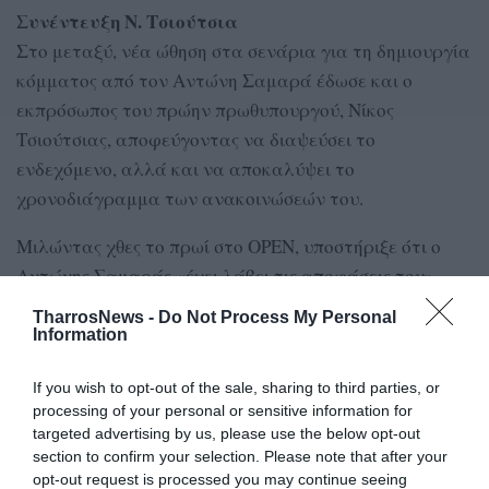
Συνέντευξη Ν. Τσιούτσια
Στο μεταξύ, νέα ώθηση στα σενάρια για τη δημιουργία
κόμματος από τον Αντώνη Σαμαρά έδωσε και ο
εκπρόσωπος του πρώην πρωθυπουργού, Νίκος
Τσιούτσιας, αποφεύγοντας να διαψεύσει το
ενδεχόμενο, αλλά και να αποκαλύψει το
χρονοδιάγραμμα των ανακοινώσεών του.
Μιλώντας χθες το πρωί στο OPEN, υποστήριξε ότι ο
Αντώνης Σαμαράς «έχει λάβει τις αποφάσεις του»,
ξεκαθαρίζοντας ωστόσο πως δε γνωρίζει πότε θα
TharrosNews -
Do Not Process My Personal
ανοίξει τα χαρτιά του.
Information
«Από τη στιγμή που λέει ο ίδιος ο Σαμαράς “επιτρέψτε
If you wish to opt-out of the sale, sharing to third parties, or
μου να πω εγώ πότε και όπως πρέπει τις αποφάσεις
processing of your personal or sensitive information for
targeted advertising by us, please use the below opt-out
μου”, θα ήταν τελείως άκομψο και ασεβές να τις πω
section to confirm your selection. Please note that after your
εγώ», ανέφερε χαρακτηριστικά ο Νίκος Τσιούτσιας,
opt-out request is processed you may continue seeing