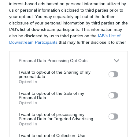
τροφοδοτώντας περαιτέρω τη συζήτηση γύρω από το
interest-based ads based on personal information utilized by
us or personal information disclosed to third parties prior to
ενδεχόμενο νέου πολιτικού φορέα στα δεξιά της Νέας
your opt-out. You may separately opt-out of the further
Δημοκρατίας.
disclosure of your personal information by third parties on the
IAB’s list of downstream participants. This information may
Ερωτηθείς για το ενδεχόμενο επαναπροσέγγισης των
also be disclosed by us to third parties on the
IAB’s List of
δύο πλευρών, σημείωσε ότι δε γνωρίζει να υπήρξε
Downstream Participants
that may further disclose it to other
third parties.
σχετική πρωτοβουλία από το Μέγαρο Μαξίμου,
προσθέτοντας πως «ο κ. Μητσοτάκης έκλεισε την
Personal Data Processing Opt Outs
πόρτα, δεν την έκλεισε ο Σαμαράς», υπενθυμίζοντας
I want to opt-out of the Sharing of my
ότι η διαγραφή του πρώην πρωθυπουργού από τη Ν.Δ.
personal data.
Opted In
ήταν απόφαση του σημερινού πρωθυπουργού.
I want to opt-out of the Sale of my
Τέλος, για τις σχέσεις του Αντώνη Σαμαρά με τον
Personal Data.
Opted In
Κώστα Καραμανλή απέφυγε να προχωρήσει σε
ερμηνείες, σημειώνοντας ότι πρόκειται για δύο
I want to opt-out of processing my
Personal Data for Targeted Advertising.
πολιτικούς με κοινή διαδρομή δεκαετιών και αμοιβαία
Opted In
εκτίμηση. Στο ίδιο πνεύμα, όταν ρωτήθηκε για τις
I want to opt-out of Collection, Use,