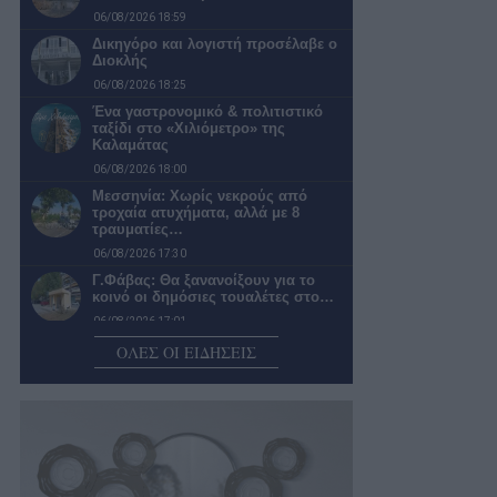
06/08/2026 18:59
Δικηγόρο και λογιστή προσέλαβε ο
Διοκλής
06/08/2026 18:25
Ένα γαστρονομικό & πολιτιστικό
ταξίδι στο «Χιλιόμετρο» της
Καλαμάτας
06/08/2026 18:00
Μεσσηνία: Χωρίς νεκρούς από
τροχαία ατυχήματα, αλλά με 8
τραυματίες…
06/08/2026 17:30
Γ.Φάβας: Θα ξανανοίξουν για το
κοινό οι δημόσιες τουαλέτες στο…
06/08/2026 17:01
Συνδικάτο Οικοδόμων Μεσσηνίας:
ΟΛΕΣ ΟΙ ΕΙΔΗΣΕΙΣ
Καταβολή Αδειοδωροσήμου
Αυγούστου 2026 σε εργατοτεχνίτες
οικοδόμους
06/08/2026 16:39
Τρύπα στο οδόστρωμα που οδηγεί
στο άπειρο…
06/08/2026 14:58