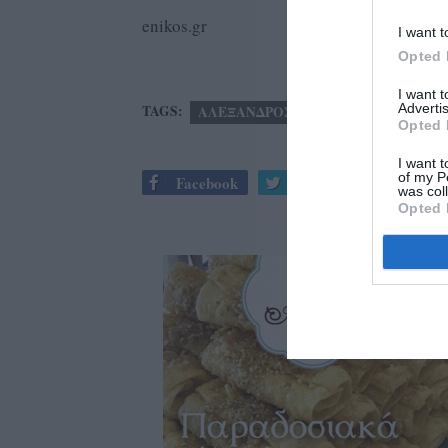
enikos.gr
I want t
Opted 
I want 
Advertis
TAGS:
ΑΛΕΞΑΝΔΡΟΣ ΓΙΩΤΟΠΟΥΛΟΣ
Opted 
I want t
of my P
Facebook
Twitter
was col
Opted 