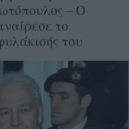
ωτόπουλος – Ο
αναίρεσε το
φυλάκισής του