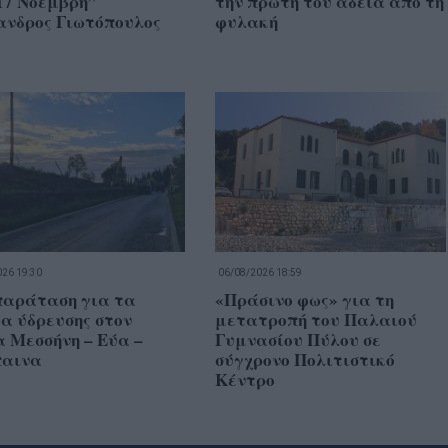
17 Νοέμβρη”
την πρώτη του άδεια από τη
ανδρος Γιωτόπουλος
φυλακή
26 19:30
06/08/2026 18:59
παράταση για τα
«Πράσινο φως» για τη
α ύδρευσης στον
μετατροπή του Παλαιού
 Μεσσήνη – Εύα –
Γυμνασίου Πύλου σε
αινα
σύγχρονο Πολιτιστικό
Κέντρο