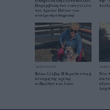
αποφυλάκιση Γιωτόπουλου:
της “
Παρέμβαση του εισαγγελέα
Αλέξ
του Αρείου Πάγου για
αναίρεση απόφασης
06/08/2026 20:00
06/08/20
Βάσω Σέλβη: Η θεραπευτική
Νέα 
δύναμη της σχέσης
δίκτυ
ανθρώπου και ζώου
άξονα
Λάμπ