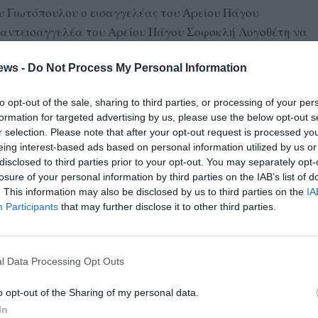
 Γιωτόπουλου ο εισαγγελέας του Αρείου Πάγου
 αντεισαγγελέα του Αρείου Πάγου Σοφοκλή Λογοθέτη να
υμβουλίου του Εφετείου Πειραιά. Ο τελευταίος έκρινε ότι
ews -
Do Not Process My Personal Information
ός των δολοφονιών της 17 Νοέμβρη διότι δεν έχει εκτίσει
ροβλεπόμενης ποινής που είναι 25 χρόνια, αλλά δεν
to opt-out of the sale, sharing to third parties, or processing of your per
έσεις για την αποφυλάκιση του πολύισοβιτη κι έτσι
formation for targeted advertising by us, please use the below opt-out s
 και πρότεινε την αναίρεση του βουλεύματος του
r selection. Please note that after your opt-out request is processed y
ειραιά που αποφυλάκισε τον Αλέξανδρο Γιωτόπουλο.
eing interest-based ads based on personal information utilized by us or
disclosed to third parties prior to your opt-out. You may separately opt-
ο 2002, όταν ξεκίνησε η εξάρθρωση της τρομοκρατικής
losure of your personal information by third parties on the IAB’s list of
. This information may also be disclosed by us to third parties on the
IA
ος, ενώ ουδέποτε δήλωσε μεταμέλεια για τις πράξεις
Participants
that may further disclose it to other third parties.
κός αυτουργός των στυγερών δολοφονιών της οργάνωσης,
l Data Processing Opt Outs
ξανδρο Γιωτόπουλο και οι καταδικασθέντες σε πολυετείς
ήτρης Κουφοντίνας και οι αδελφοί Σάββας και
o opt-out of the Sharing of my personal data.
In