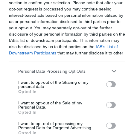
section to confirm your selection. Please note that after your
όπως ανέφερε και το «Θάρρος» χθες, ούτε για τον
opt-out request is processed you may continue seeing
41χρονο ούτε για την 39χρονη υπάρχει
interest-based ads based on personal information utilized by
καταγεγραμμένο επεισόδιο ενδοοικογενειακής βίας ή
us or personal information disclosed to third parties prior to
your opt-out. You may separately opt-out of the further
ψυχιατρικό ή ποινικό παρελθόν.
disclosure of your personal information by third parties on the
IAB’s list of downstream participants. This information may
Με αφορμή, όμως, περιστατικό που είδε το φως της
also be disclosed by us to third parties on the
IAB’s List of
δημοσιότητας χθες, το αρχηγείο της Αστυνομίας
Downstream Participants
that may further disclose it to other
εξέδωσε ανακοίνωση, στην οποία μεταξύ άλλων
third parties.
αναφέρει: «Προς αποκατάσταση της πραγματικής
Personal Data Processing Opt Outs
εικόνας, επισημαίνεται ότι οι ισχυρισμοί περί
I want to opt-out of the Sharing of my
προηγούμενων καταγγελιών για ενδοοικογενειακή βία
personal data.
σε βάρος του θύματος δεν επιβεβαιώνονται από τα
Opted In
στοιχεία που τηρούνται στις αρμόδιες αστυνομικές
I want to opt-out of the Sale of my
Personal Data.
υπηρεσίες.
Opted In
Ειδικότερα, κατά το περιστατικό του Νοεμβρίου 2025,
I want to opt-out of processing my
Personal Data for Targeted Advertising.
δεν υπήρξε καταγγελία για ενδοοικογενειακή βία ούτε
Opted In