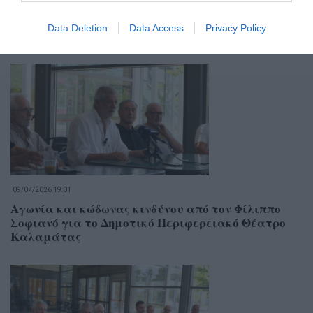
Data Deletion
Data Access
Privacy Policy
Σχετικά Άρθρα
09/07/2026 19:01
Αγωνία και κώδωνας κινδύνου από τον Φίλιππο
Σοφιανό για το Δημοτικό Περιφερειακό Θέατρο
Καλαμάτας