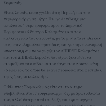
Σοφιανός.
Είναι, λοιπόν, καταγγελία ότι η Περιφέρεια του
περιφερειάρχη Δημήτρη Πτωχού επέδειξε μια
απαξιωτική συμπεριφορά προς το Δημοτικό
Περιφερειακό Θέατρο Καλαμάτας και τον
καλλιτεχνικό του διευθυντή, με το μην απαντήσει καν
στις επανειλημμένες προτάσεις του για την οικονομική
υποστήριξη συμπαραγωγής του ΔΗΠΕΘΕ Καλαμάτας
και του ΔΗΠΕΘΕ Σερρών, που είχαν ξεκινήσει να
ετοιμάζουν το ανέβασμα του έργου του Αριστοφάνη
«Νεφέλες», το οποίο θα έκανε περιοδεία στα φεστιβάλ
της χώρας το καλοκαίρι.
Ο Φίλιππος Σοφιανός μάς είπε ότι το αίτημα
υποβλήθηκε στον περιφερειάρχη, όχι με πρωτοβουλία
του, αλλά ύστερα από υπόδειξη του υφυπουργού
Πολιτισμού, Ιάσονα Φωτήλα, από τον Νοέμβριο του