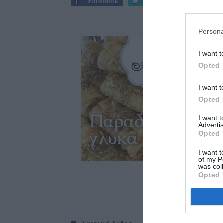
Facebook
Twitter
Persona
I want t
Opted 
I want t
Opted 
I want 
Advertis
Opted 
I want t
of my P
was col
Opted 
Σχετικά Άρθρα