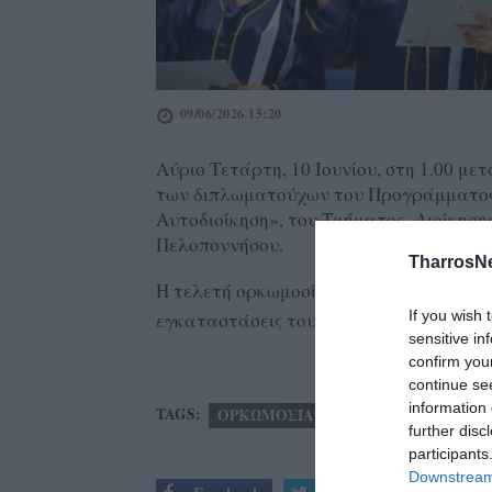
09/06/2026 15:20
Αύριο Τετάρτη, 10 Ιουνίου, στη 1.00 μ
των διπλωματούχων του Προγράμματος
Αυτοδιοίκηση», του Τμήματος Διοίκηση
Πελοποννήσου.
TharrosN
Η τελετή ορκωμοσίας θα λάβει χώρα στο
If you wish 
εγκαταστάσεις του Πανεπιστημίου Πε
sensitive in
confirm you
continue se
information 
TAGS:
ΟΡΚΩΜΟΣΙΑ
ΤΜΗΜΑ ΔΙΟΙΚΗΣΗΣ 
further disc
participants
Downstream 