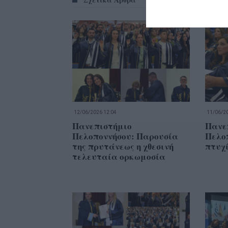
12/06/2026 12:04
11/06/20
Πανεπιστήμιο
Πανε
Πελοποννήσου: Παρουσία
Πελοπ
της πρυτάνεως η χθεσινή
πτυχ
τελευταία ορκωμοσία