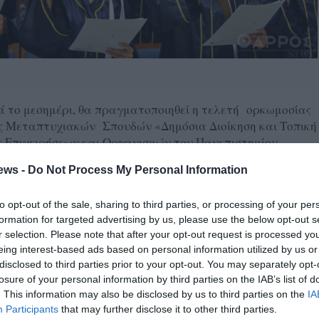
ετά το μεσημέρι, θα πραγματοποιηθεί η τελετή ορκωμοσίας
 Μεταπτυχιακών Σπουδών «Δημόσια Διοίκηση και Τοπική
ς Επιχειρήσεων και Οργανισμών του Πανεπιστημίου
ews -
Do Not Process My Personal Information
 Κεντρικό Αμφιθέατρο, στο νέο κτήριο, στις
to opt-out of the sale, sharing to third parties, or processing of your per
λοποννήσου στον Αντικάλαμο.
formation for targeted advertising by us, please use the below opt-out s
r selection. Please note that after your opt-out request is processed y
eing interest-based ads based on personal information utilized by us or
disclosed to third parties prior to your opt-out. You may separately opt-
ΕΠΙΧΕΙΡΉΣΕΩΝ ΚΑΙ ΟΡΓΑΝΙΣΜΩΝ
losure of your personal information by third parties on the IAB’s list of
. This information may also be disclosed by us to third parties on the
IA
Participants
that may further disclose it to other third parties.