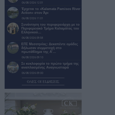
06/08/2026 12:01
Έρχεται το «Kalamata Pamisos River
Action» στον Άρι
06/08/2026 11:01
Συνάντηση του περιφερειάρχη με το
Περιφερειακό Τμήμα Καλαμάτας του
Ελληνικού…
06/08/2026 09:58
ΕΠΣ Μεσσηνίας: Δεκαπέντε ομάδες
δήλωσαν συμμετοχή στο
πρωτάθλημα της Α’…
06/08/2026 09:10
Σε κυκλοφορία το πρώτο τμήμα της
αναπλασμένης Αναγνωσταρά
06/08/2026 09:00
Επίσημη ανακοίνωση της
ΟΛΕΣ ΟΙ ΕΙΔΗΣΕΙΣ
Καλαμάτας για τον Πολωνό
…«killer» Ντάβιντ Κουρμινόφσκι
06/08/2026 08:23
Πανηγυρίζει η Ιερά Μονή
Ανδρομοναστηρίου
06/08/2026 08:12