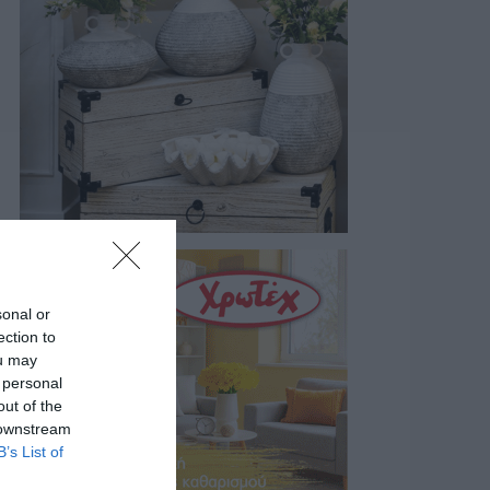
sonal or
ection to
ou may
 personal
out of the
 downstream
B’s List of