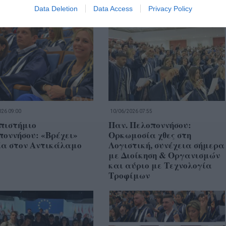
Data Deletion
Data Access
Privacy Policy
26 09:00
10/06/2026 07:55
πιστήμιο
Παν. Πελοποννήσου:
οννήσου: «Βρέχει»
Ορκωμοσία χθες στη
ία στον Αντικάλαμο
Λογιστική, συνέχεια σήμερα
με Διοίκηση & Οργανισμών
και αύριο με Τεχνολογία
Τροφίμων