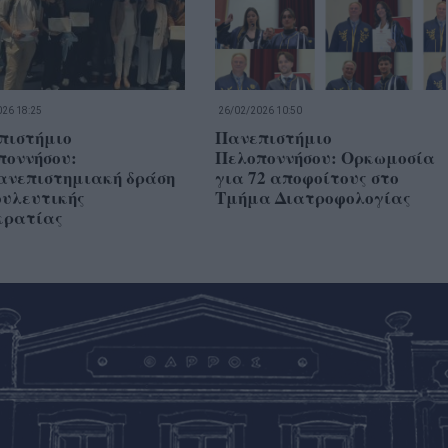
26 18:25
26/02/2026 10:50
πιστήμιο
Πανεπιστήμιο
ποννήσου:
Πελοποννήσου: Ορκωμοσία
ανεπιστημιακή δράση
για 72 αποφοίτους στο
ουλευτικής
Τμήμα Διατροφολογίας
κρατίας