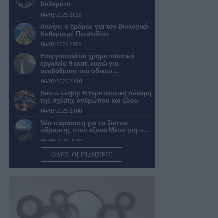
Καλαμάτα
06/08/2026 21:28
Ανοίγει ο δρόμος για τον Βιολογικό
Καθαρισμό Πεταλιδίου
06/08/2026 20:58
Ενεργοποιείται χρηματοδοτικό
εργαλείο 9 εκατ. ευρώ για
αναβάθμιση του οδικού…
06/08/2026 20:30
Βάσω Σέλβη: Η θεραπευτική δύναμη
της σχέσης ανθρώπου και ζώου
06/08/2026 20:00
Νέα παράταση για τα δίκτυα
ύδρευσης στον άξονα Μεσσήνη –…
06/08/2026 19:30
«Πράσινο φως» για τη μετατροπή
ΟΛΕΣ ΟΙ ΕΙΔΗΣΕΙΣ
του Παλαιού Γυμνασίου Πύλου σε…
06/08/2026 18:59
Δικηγόρο και λογιστή προσέλαβε ο
Διοκλής
06/08/2026 18:25