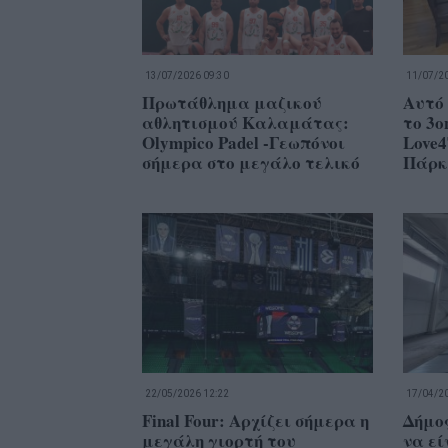
13/07/2026 09:30
11/07/20
Πρωτάθλημα μαζικού
Αυτό
αθλητισμού Καλαμάτας:
το 3o
Olympico Padel -Γεωπόνοι
Love
σήμερα στο μεγάλο τελικό
Πάρκ
22/05/2026 12:22
17/04/20
Final Four: Αρχίζει σήμερα η
Δήμο
μεγάλη γιορτή του
να εί