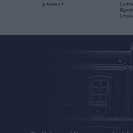
μπάσκετ
Σεπτ
Προπ
Στάδ