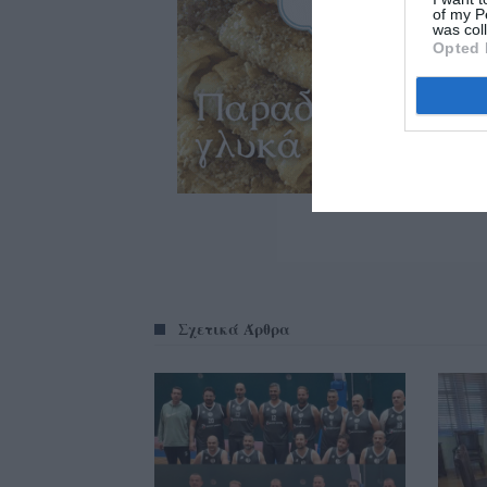
of my P
was col
Opted 
Σχετικά Άρθρα