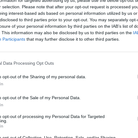
formation for targeted advertising by us, please use the below opt-out s
r selection. Please note that after your opt-out request is processed y
 συνέτριψαν στον μεγάλο τελικό με 68-48 την
eing interest-based ads based on personal information utilized by us or
 είχαν αποκλείσει τη Ρουμανία στα προημιτελικά και την
disclosed to third parties prior to your opt-out. You may separately opt-
losure of your personal information by third parties on the IAB’s list of
Σχολικό πρωτάθλημα μπάσκετ διεξήχθη στην πόλη
. This information may also be disclosed by us to third parties on the
IA
υ υπό την αιγίδα της Διεθνούς Ομοσπονδίας Σχολικού
Participants
that may further disclose it to other third parties.
ια «χρυσή» ιστορική στιγμή για το ελληνικό μπάσκετ.
l Data Processing Opt Outs
Σ
o opt-out of the Sharing of my personal data.
In
o opt-out of the Sale of my Personal Data.
In
to opt-out of processing my Personal Data for Targeted
ing.
In
o opt-out of Collection, Use, Retention, Sale, and/or Sharing