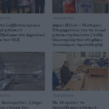
26 10:30
24/06/2026 15:40
 το Σαββατοκύριακο
Δήμος Πύλου – Νέστορος:
n3 μπάσκετ
Υπερηφάνεια για το νεαρό
4TheGame στο Δημοτικό
μπασκετμπολίστα Στάθη
ο του ΟΣΕ
Οικονομίδη που στέφθηκε
παγκόσμιος πρωταθλητής
26 07:51
15/03/2026 07:48
ς Καλαμάτας: Στόχος
Με 16 ομάδες το
ναι έτοιμο τον
πρωτάθλημα μπάσκετ