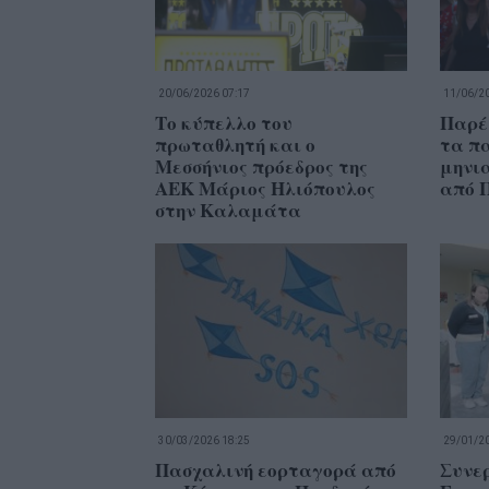
20/06/2026 07:17
11/06/20
Το κύπελλο του
Παρέ
πρωταθλητή και ο
τα πα
Μεσσήνιος πρόεδρος της
μηνι
ΑΕΚ Μάριος Ηλιόπουλος
από 
στην Καλαμάτα
30/03/2026 18:25
29/01/20
Πασχαλινή εορταγορά από
Συνε