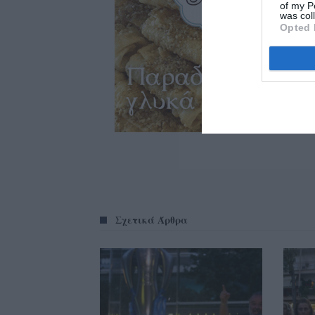
of my P
was col
Opted 
Σχετικά Άρθρα