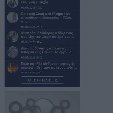
Συζυγική ευτυχία
09/08/2026 10:50
Οριστική λύση στο ζήτημα των
πινακίδων κυκλοφορίας – Τέλος
στις…
09/08/2026 09:18
Μυστράς: Ελεύθερος ο 55χρονος
που είχε τον νεκρό πατέρα σου…
09/08/2026 08:57
Δίκτυο ύδρευσης από πηγές
Μπάρκα έως Βελίκα: Το έργο θα…
09/08/2026 08:00
Πολύ υψηλός κίνδυνος πυρκαγιάς
σήμερα – Οι περιοχές έχουν τεθεί…
09/08/2026 07:57
Συγκροτήθηκε το νέο συμβούλιο της
ΟΛΕΣ ΟΙ ΕΙΔΗΣΕΙΣ
Κεντρικής Αγοράς Καλαμάτας που
έχει…
09/08/2026 07:38
Μπήκε σε ηλικία που βγάζει ζημιές
το Μέγαρο Χορού Καλαμάτας
08/08/2026 20:58