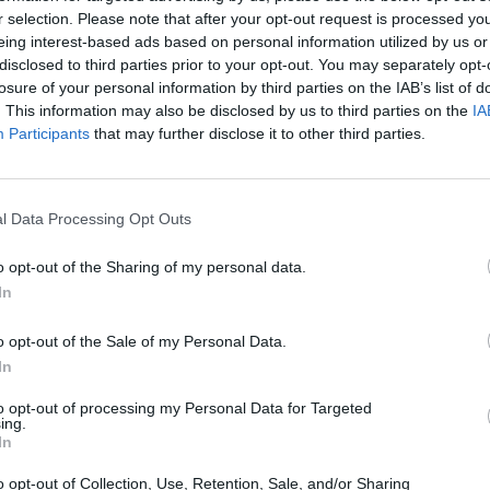
 το βράδυ, στην 1
πάροδο Αναγνωσταρά 2, Στοά Λόντου
r selection. Please note that after your opt-out request is processed y
 περιμένουμε με χαλαρή διάθεση, ήχους τζαζ, εκλεκτό
eing interest-based ads based on personal information utilized by us or
με στιγμές, να ανταλλάξουμε ευχές και να γιορτάσουμε
disclosed to third parties prior to your opt-out. You may separately opt-
losure of your personal information by third parties on the IAB’s list of
ίας και της κοινότητας. Ελάτε να γίνουμε όλοι μια μεγάλη
. This information may also be disclosed by us to third parties on the
IA
Participants
that may further disclose it to other third parties.
32
l Data Processing Opt Outs
o opt-out of the Sharing of my personal data.
In
o opt-out of the Sale of my Personal Data.
In
to opt-out of processing my Personal Data for Targeted
ing.
In
o opt-out of Collection, Use, Retention, Sale, and/or Sharing