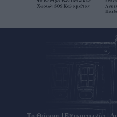
τα Κέντρα των Παιδικών
Εrasm
Χωριών SOS Καλαμάτας
Λυκε
Παιδ
Το Θάρρος
|
Επικοινωνία
|
Δ