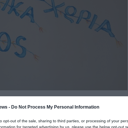
ews -
Do Not Process My Personal Information
ιών SOS Καλαμάτας και η Ομάδα Στήριξης προσκαλούν σε
ς ανθρώπους που βρίσκονται διαχρονικά δίπλα τους.
to opt-out of the sale, sharing to third parties, or processing of your per
η
formation for targeted advertising by us, please use the below opt-out s