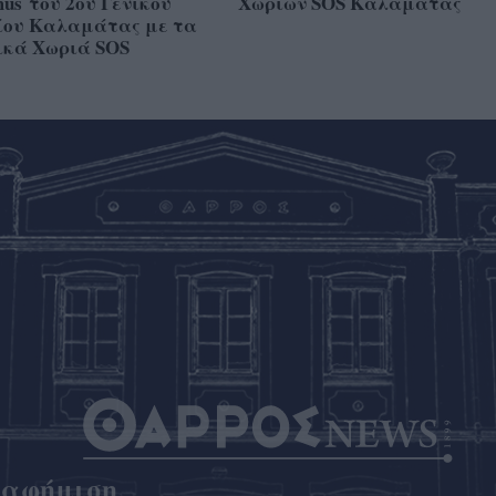
us του 2ου Γενικού
Χωριών SOS Καλαμάτας
ίου Καλαμάτας με τα
ικά Χωριά SOS
ιαφήμιση