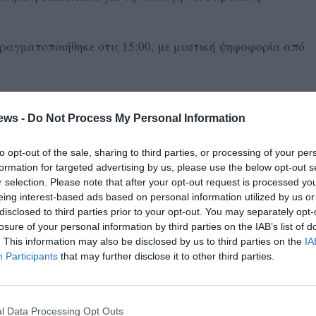
πραγματοποιήθηκε στις 15:00, με μυστική ψηφοφορία από
ήφια για τη θέση ήταν η καθηγήτρια Νοσηλευτικής Σοφία
ews -
Do Not Process My Personal Information
ου αναλαμβάνει το ανώτατο διοικητικό αξίωμα στο
to opt-out of the sale, sharing to third parties, or processing of your per
υ προσδίδει ιδιαίτερη βαρύτητα και συμβολισμό στη
formation for targeted advertising by us, please use the below opt-out s
r selection. Please note that after your opt-out request is processed y
eing interest-based ads based on personal information utilized by us or
disclosed to third parties prior to your opt-out. You may separately opt-
losure of your personal information by third parties on the IAB’s list of
ς των Αντιπρυτάνεων:
. This information may also be disclosed by us to third parties on the
IA
Participants
that may further disclose it to other third parties.
πούλου για τον τομέα Διοικητικών Υποθέσεων και
 τον Ψηφιακό Μετασχηματισμό, την Ηλεκτρονική
l Data Processing Opt Outs