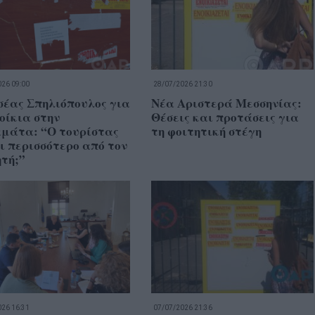
26 09:00
28/07/2026 21:30
σέας Σπηλιόπουλος για
Νέα Αριστερά Μεσσηνίας:
οίκια στην
Θέσεις και προτάσεις για
μάτα: “Ο τουρίστας
τη φοιτητική στέγη
ι περισσότερο από τον
τή;”
26 16:31
07/07/2026 21:36