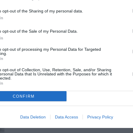
οιότητας,
o opt-out of the Sharing of my personal data.
α Ξέστερνου για τις Διεθνείς Σχέσεις, την Εξωστρέφεια
In
o opt-out of the Sale of my Personal Data.
σέα Σπηλιόπουλο για τα Οικονομικά και την
In
ος.
to opt-out of processing my Personal Data for Targeted
ing.
In
o opt-out of Collection, Use, Retention, Sale, and/or Sharing
ersonal Data that Is Unrelated with the Purposes for which it
lected.
ΣΟΦΙΑ ΖΥΓΑ
In
CONFIRM
Data Deletion
Data Access
Privacy Policy