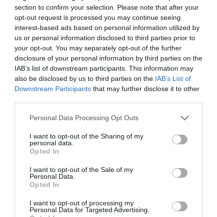
League Phase (3η): 15-17 Σεπτεμβρίου
section to confirm your selection. Please note that after your
League Phase (4η): 27-29 Οκτωβρίου
opt-out request is processed you may continue seeing
League Phase (5η): 2 Δεκεμβρίου
interest-based ads based on personal information utilized by
us or personal information disclosed to third parties prior to
Playoffs: 22-23 Δεκεμβρίου
your opt-out. You may separately opt-out of the further
Προημιτελικοί: 12-14 Ιανουαρίου 2027
disclosure of your personal information by third parties on the
Ημιτελικοί: 2-4 και 9-11 Φεβρουαρίου 2027
IAB’s list of downstream participants. This information may
also be disclosed by us to third parties on the
IAB’s List of
Τελικός: 22 Μαΐου 2027 στο ΟΑΚΑ
Downstream Participants
that may further disclose it to other
third parties.
Personal Data Processing Opt Outs
TAGS:
ΜΑΥΡΗ ΘΥΕΛΛΑ
Κύπελλο Ελλάδος
I want to opt-out of the Sharing of my
personal data.
Opted In
Facebook
Twitter
I want to opt-out of the Sale of my
Personal Data.
Opted In
I want to opt-out of processing my
Personal Data for Targeted Advertising.