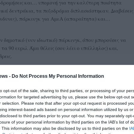
ξοδρομήσεις και… υπομονή για την καλύτερη ποιότητα
ικά δεντράκια, τα πεζοδρόμια διπλασιάστηκαν. Διαβάσεις
ίνδυνες), πάρκινγκ για ΑμεΑ (απαραίτητα) και…
ν δημοτικό (νυν ιδιωτικό) πάρκινγκ, όπου μπορούσες να
τα 90 ευρώ. Άμα θέλεις (σου λέει ο υπάλληλος) και,
βρεις.
άποιον τρόπο). Και ξυπνάς ένα πρωί και βλέπεις παντού
ews -
Do Not Process My Personal Information
ρτα. Τι είναι αυτό, βρε παιδιά; Αρχίζω να ψάχνομαι.
, θα πρέπει κάθε δύο ώρες να κατεβαίνω και να βάζω
to opt-out of the sale, sharing to third parties, or processing of your per
η; Και για τους μόνιμους κατοίκους; Για όλους εμάς που
formation for targeted advertising by us, please use the below opt-out s
ι και πληρώνουμε παντοιοτρόπως τα δημοτικά τέλη,
r selection. Please note that after your opt-out request is processed y
ιτάνε σαν ούφο. «Τι ψάχνεις να βρεις; Συνεννόηση με τον
eing interest-based ads based on personal information utilized by us or
disclosed to third parties prior to your opt-out. You may separately opt-
losure of your personal information by third parties on the IAB’s list of
. This information may also be disclosed by us to third parties on the
IA
ήμο Καλαμάτας. Η ευγενέστατη κυρία Κυριακοπούλου,