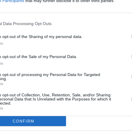
Participants
that may further disclose it to other third parties.
Α γίνει κάτι για τους μόνιμους κατοίκους, αλλά από
η και ΘΑ παρθεί απόφαση. «Και μέχρι τότε, τι πρέπει να
 να προμηθευτείτε μία κάρτα, με 50 ευρώ τον μήνα, για
l Data Processing Opt Outs
τέλη και πληρωμή για να παρκάρω νόμιμα (αν βρω θέση).
o opt-out of the Sharing of my personal data.
 οι «υπεύθυνοι» αλληλοσυγχαίρονται και
In
αρακολουθούμε απορημένοι. Σε άλλη πόλη ζούμε;
o opt-out of the Sale of my Personal Data.
 καταστήματα, ιατρεία, γραφεία, Airbnb.
In
to opt-out of processing my Personal Data for Targeted
ευτεί.
ing.
In
o opt-out of Collection, Use, Retention, Sale, and/or Sharing
ersonal Data that Is Unrelated with the Purposes for which it
lected.
μη κάτοικος του κέντρου της Καλαμάτας
In
CONFIRM