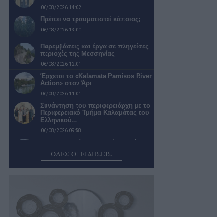
06/08/2026 14:02
Πρέπει να τραυματιστεί κάποιος;
06/08/2026 13:00
Παρεμβάσεις και έργα σε πληγείσες
περιοχές της Μεσσηνίας
06/08/2026 12:01
Έρχεται το «Kalamata Pamisos River
Action» στον Άρι
06/08/2026 11:01
Συνάντηση του περιφερειάρχη με το
Περιφερειακό Τμήμα Καλαμάτας του
Ελληνικού…
06/08/2026 09:58
ΕΠΣ Μεσσηνίας: Δεκαπέντε ομάδες
δήλωσαν συμμετοχή στο
ΟΛΕΣ ΟΙ ΕΙΔΗΣΕΙΣ
πρωτάθλημα της Α’…
06/08/2026 09:10
Σε κυκλοφορία το πρώτο τμήμα της
αναπλασμένης Αναγνωσταρά
06/08/2026 09:00