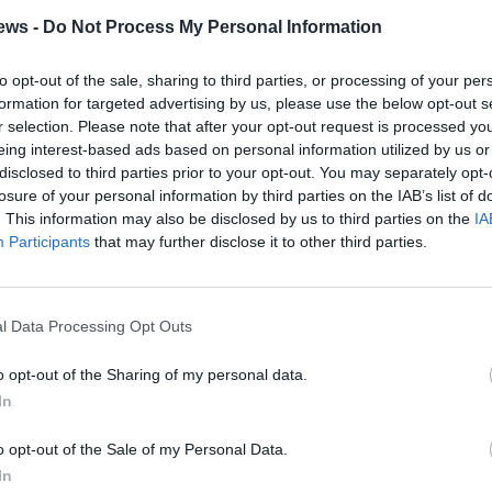
τερα σύγχρονα έργα του παγκόσμιου ρεπερτορίου.
ews -
Do Not Process My Personal Information
ρώπινη κωμωδία που πραγματεύεται τη φιλία, την
οπίες στις ανθρώπινες σχέσεις. Με χιούμορ, ένταση και
to opt-out of the sale, sharing to third parties, or processing of your per
formation for targeted advertising by us, please use the below opt-out s
ξει κάθε θεατή, ανεξαρτήτως ηλικίας ή πολιτισμικού
r selection. Please note that after your opt-out request is processed y
τας.
eing interest-based ads based on personal information utilized by us or
disclosed to third parties prior to your opt-out. You may separately opt-
 την ψυχαγωγία με τον προβληματισμό, μια υψηλού
losure of your personal information by third parties on the IAB’s list of
ινό. Μια ευκαιρία για ποιοτική ψυχαγωγία με ευρεία
. This information may also be disclosed by us to third parties on the
IA
Participants
that may further disclose it to other third parties.
ιχτό Θέατρο Καλαμάτας Παρασκευή 10 Ιουλίου, Σάββατο
 ώρα 21.15 και στη συνέχεια θα περιοδεύσει σε Δήμους και
l Data Processing Opt Outs
o opt-out of the Sharing of my personal data.
 του μειωμένου 10 ευρώ. Προπώληση στην ticketservices.gr
In
16 (εργάσιμες μέρες 9:00-14:00).
o opt-out of the Sale of my Personal Data.
In