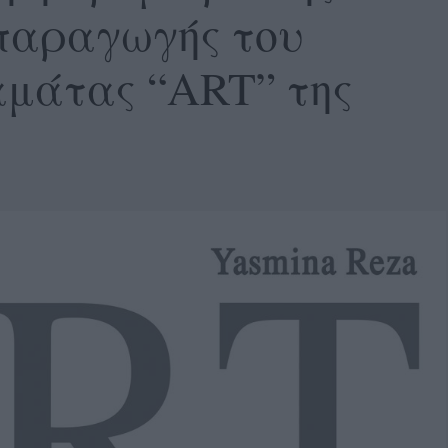
παραγωγής του
άτας “ART” της