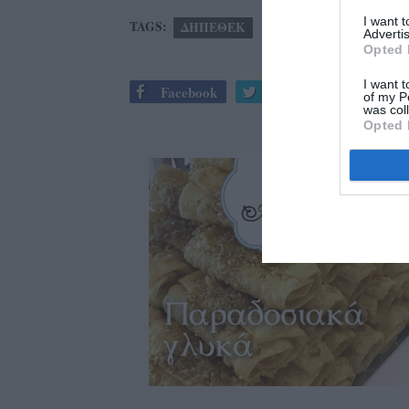
I want 
TAGS:
ΔΗΠΕΘΕΚ
Advertis
Opted 
I want t
Facebook
Twitter
of my P
was col
Opted 