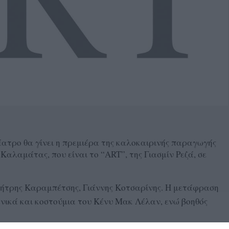
ατρο θα γίνει η πρεμιέρα της καλοκαιρινής παραγωγής
αλαμάτας, που είναι το “ART”, της Γιασμίν Ρεζά, σε
ημήτρης Καραμπέτσης, Γιάννης Κοτσαρίνης. Η μετάφραση
ηνικά και κοστούμια του Κένυ Μακ Λέλαν, ενώ βοηθός