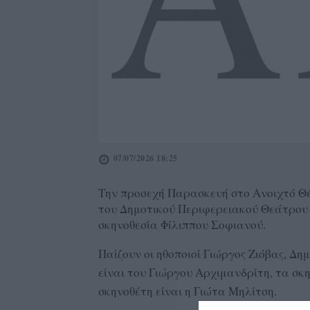
07/07/2026 18:25
Την προσεχή Παρασκευή στο Ανοιχτό Θέ
του Δημοτικού Περιφερειακού Θεάτρου Κ
σκηνοθεσία Φίλιππου Σοφιανού.
Παίζουν οι ηθοποιοί Γιώργος Ζιόβας, Δ
είναι του Γιώργου Αρχιμανδρίτη, τα σκ
σκηνοθέτη είναι η Γιώτα Μηλίτση.