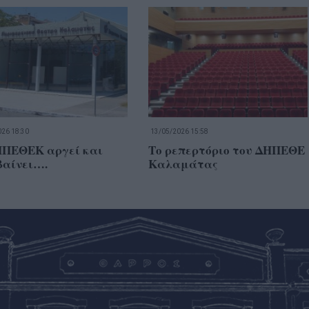
26 18:30
13/05/2026 15:58
ΗΠΕΘΕK αργεί και
Το ρεπερτόριο του ΔΗΠΕΘΕ
βαίνει….
Καλαμάτας