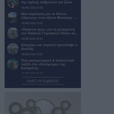
της σχέσης ανθρώπου και ζώου
06/08/2026 20:00
Νέα παράταση για τα δίκτυα
ύδρευσης στον άξονα Μεσσήνη –…
06/08/2026 19:30
«Πράσινο φως» για τη μετατροπή
του Παλαιού Γυμνασίου Πύλου σε…
06/08/2026 18:59
Δικηγόρο και λογιστή προσέλαβε ο
Διοκλής
06/08/2026 18:25
Ένα γαστρονομικό & πολιτιστικό
ταξίδι στο «Χιλιόμετρο» της
Καλαμάτας
06/08/2026 18:00
Μεσσηνία: Χωρίς νεκρούς από
ΟΛΕΣ ΟΙ ΕΙΔΗΣΕΙΣ
τροχαία ατυχήματα, αλλά με 8
τραυματίες…
06/08/2026 17:30
Γ.Φάβας: Θα ξανανοίξουν για το
κοινό οι δημόσιες τουαλέτες στο…
06/08/2026 17:01