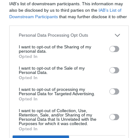
IAB’s list of downstream participants. This information may
δήμαρχος Τριφυλίας με τους διοικητές
also be disclosed by us to third parties on the
IAB’s List of
Πυροσβεστικής Υπηρεσίας Μεσσηνίας και
Downstream Participants
that may further disclose it to other
third parties.
Πυροσβεστικής Υπηρεσίας Γαργαλιάνων...
Personal Data Processing Opt Outs
I want to opt-out of the Sharing of my
personal data.
Opted In
I want to opt-out of the Sale of my
Personal Data.
Opted In
I want to opt-out of processing my
Personal Data for Targeted Advertising.
Opted In
I want to opt-out of Collection, Use,
Retention, Sale, and/or Sharing of my
Personal Data that Is Unrelated with the
«Ιπτάμενο»… πρόστιμο
Purposes for which it was collected.
Opted In
10/05/2026 15:52