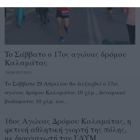
To Σάββατο ο 17ος αγώνας δρόμου
Καλαμάτας
26/04/2017 09:31
Το Σάββατο 29 Απριλίου θα διεξαχθεί ο 17ος
αγώνας δρόμου Καλαμάτας 10 χλμ., δυναμικού
βαδίσματος 10 χλμ. και...
16ος Αγώνας Δρόμου Καλαμάτας, η
φετινή αθλητική γιορτή της πόλης,
με διοργανωτή τον ΣΔΥΜ