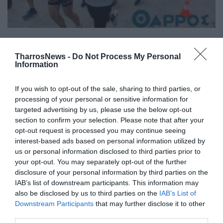
19ος Αγώνας Δρόμου Καλαμάτας:
Πρωτοφανές ρεκόρ συμμετοχών για
TharrosNews -
Do Not Process My Personal
Information
τη μεγάλη αθλητική γιορτή
19/04/2019 08:42
If you wish to opt-out of the sale, sharing to third parties, or
processing of your personal or sensitive information for
Ο 19ος Αγώνας Δρόμου Καλαμάτας που θα
targeted advertising by us, please use the below opt-out
διοργανώσει ο Σύλλογος Δρομέων Υγείας
section to confirm your selection. Please note that after your
Μεσσηνίας είναι προ των πυλών… Η...
opt-out request is processed you may continue seeing
interest-based ads based on personal information utilized by
us or personal information disclosed to third parties prior to
your opt-out. You may separately opt-out of the further
disclosure of your personal information by third parties on the
IAB’s list of downstream participants. This information may
also be disclosed by us to third parties on the
IAB’s List of
Downstream Participants
that may further disclose it to other
third parties.