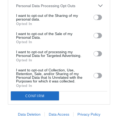
Personal Data Processing Opt Outs
I want to opt-out of the Sharing of my
personal data.
Opted In
17ος Αγώνας Δρόμου Καλαμάτας:
I want to opt-out of the Sale of my
Personal Data.
Στον αγώνα της πόλης μας
Opted In
συμμετέχουμε όλοι…
I want to opt-out of processing my
Personal Data for Targeted Advertising.
27/04/2017 09:00
Opted In
Με νέο ρεκόρ συμμετοχών που αναμένεται να
I want to opt-out of Collection, Use,
αγγίξει τα 1.000 άτομα στα 10 χλμ. τρεξίματος-
Retention, Sale, and/or Sharing of my
Personal Data that Is Unrelated with the
δυναμικού βαδίσματος (ήταν μέχρι...
Purposes for which it was collected.
Opted In
CONFIRM
Data Deletion
Data Access
Privacy Policy