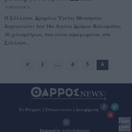
01/04/2016 09:10
Ο Σύλλογος Δρομέων Υγείας Μεσσηνίας
διοργανώνει τον 16ο Αγώνα Δρόμου Καλαμάτας
10 χιλιομέτρων, που είναι αφιερωμένος στο
Σύλλογο...
1
…
4
5
6
Το Θάρρος
|
Επικοινωνία
|
Διαφήμιση
Designed by
ActiveSolutions