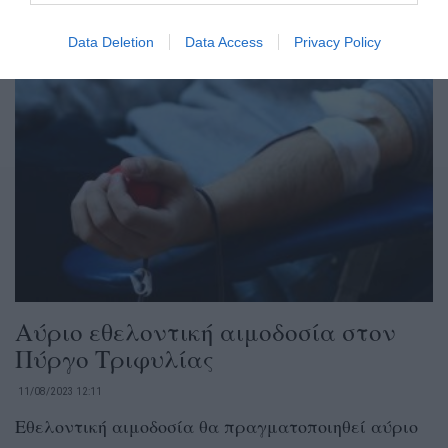
συνεργασία με το Τμήμα Αιμοδοσίας του Γενικού...
Data Deletion
Data Access
Privacy Policy
Αύριο εθελοντική αιμοδοσία στον
Πύργο Τριφυλίας
11/08/2023 12:11
Εθελοντική αιμοδοσία θα πραγματοποιηθεί αύριο