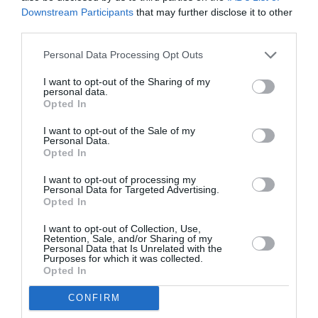
Ναός Αγίου Νικολάου (Φλαρίου)...
Downstream Participants
that may further disclose it to other
third parties.
Personal Data Processing Opt Outs
I want to opt-out of the Sharing of my
personal data.
Opted In
I want to opt-out of the Sale of my
Personal Data.
Opted In
I want to opt-out of processing my
Personal Data for Targeted Advertising.
Opted In
Εθελοντική αιμοδοσία την Τρίτη στο
I want to opt-out of Collection, Use,
Κέντρο Υγείας Καλαμάτας
Retention, Sale, and/or Sharing of my
Personal Data that Is Unrelated with the
Purposes for which it was collected.
07/10/2023 17:08
Opted In
Εθελοντική αιμοδοσία διοργανώνουν το Κέντρο
CONFIRM
Υγείας Καλαμάτας (πρώην Μονάδα Υγείας), σε