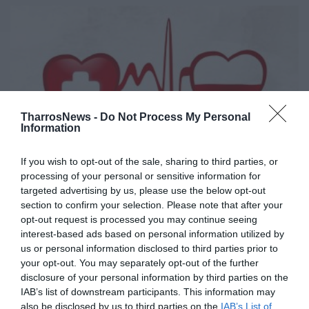
TharrosNews -
Do Not Process My Personal
Information
If you wish to opt-out of the sale, sharing to third parties, or
processing of your personal or sensitive information for
Εθελοντική αιμοδοσία την Κυριακή
targeted advertising by us, please use the below opt-out
στον Ι.Ν. Αγίου Νικολάου Φλαρίου
section to confirm your selection. Please note that after your
opt-out request is processed you may continue seeing
Καλαμάτας
interest-based ads based on personal information utilized by
us or personal information disclosed to third parties prior to
18/10/2023 20:04
your opt-out. You may separately opt-out of the further
Την 3η Ημέρα Αγάπης και Προσφοράς διοργανώνει
disclosure of your personal information by third parties on the
την Κυριακή, 22 Οκτωβρίου, ο Ενοριακός Ιερός
IAB’s list of downstream participants. This information may
also be disclosed by us to third parties on the
IAB’s List of