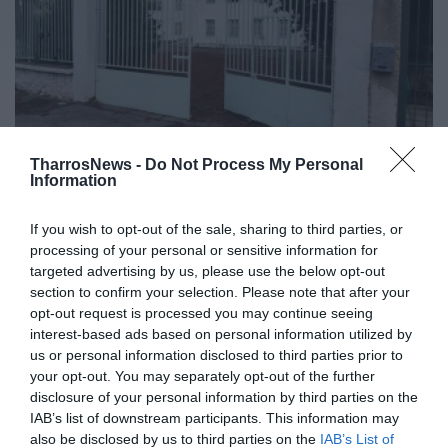
TharrosNews -
Do Not Process My Personal
Ξεκίνησαν οι εργασίες στο παλιό
Information
ορφανοτροφείο Καλαμάτας
If you wish to opt-out of the sale, sharing to third parties, or
processing of your personal or sensitive information for
21/11/2022 10:00
targeted advertising by us, please use the below opt-out
Εδώ και λίγες ώρες έχουν ξεκινήσει εργασίες
section to confirm your selection. Please note that after your
ανακατασκευής του κτηρίου στο οποίο στεγαζόταν
opt-out request is processed you may continue seeing
interest-based ads based on personal information utilized by
το ορφανοτροφείο Καλαμάτας, ιδιοκτησίας των...
us or personal information disclosed to third parties prior to
your opt-out. You may separately opt-out of the further
disclosure of your personal information by third parties on the
IAB’s list of downstream participants. This information may
also be disclosed by us to third parties on the
IAB’s List of