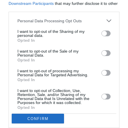
Downstream Participants
that may further disclose it to other
third parties.
Personal Data Processing Opt Outs
I want to opt-out of the Sharing of my
personal data.
Opted In
I want to opt-out of the Sale of my
Personal Data.
Καλαμάτα: Όχι της Εφορείας
Opted In
Αρχαιοτήτων για δημιουργία χώρου
I want to opt-out of processing my
στάθμευσης κάτω από το Κάστρο
Personal Data for Targeted Advertising.
Opted In
17/12/2021 18:25
I want to opt-out of Collection, Use,
Δεν ενέκρινε μελέτη για τη δημιουργία ιδιωτικού
Retention, Sale, and/or Sharing of my
Personal Data that Is Unrelated with the
χώρου στάθμευσης οχημάτων σε οικόπεδο
Purposes for which it was collected.
Opted In
ιδιοκτησίας του Κοινωφελούς Ιδρύματος
Αλεξανδράκειων Κληροδοτημάτων,...
CONFIRM