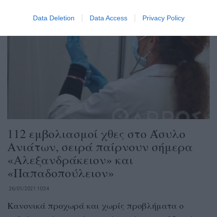
Data Deletion
Data Access
Privacy Policy
112 εμβολιασμοί χθες στο Άσυλο
Ανιάτων, σειρά παίρνουν σήμερα
«Αλεξανδράκειον» και
«Παπαδοπούλειον»
26/01/2021 10:34
Κανονικά προχωρά και χωρίς προβλήματα ο