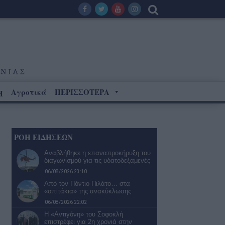
Αγροτικά
ΠΕΡΙΣΣΟΤΕΡΑ
Η
ΡΟΗ ΕΙΔΗΣΕΩΝ
Αναβλήθηκε η επαναπροκήρυξη του
διαγωνισμού για τις υδατοδεξαμενές
06/08/2026 23:10
Από τον Πόντιο Πιλάτο… στα
«σπιτάκια» της ανακύκλωσης
06/08/2026 22:02
Η «Αντιγόνη» του Σοφοκλή
επιστρέφει για 2η χρονιά στην