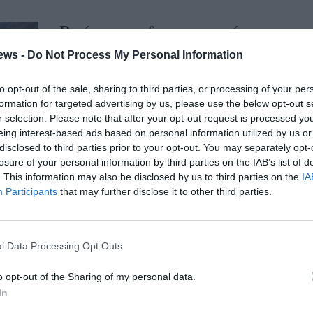
Βγήκαν σε διαγωνισμό
αγροτεμάχια της Εκκλησίας
ews -
Do Not Process My Personal Information
στην Καρδαμύλη
to opt-out of the sale, sharing to third parties, or processing of your per
01/04/2025 08:17
formation for targeted advertising by us, please use the below opt-out s
Με την προκήρυξη διαγωνισμών που
r selection. Please note that after your opt-out request is processed y
eing interest-based ads based on personal information utilized by us or
προβλέπουν την εκμετάλλευση ακινήτων
disclosed to third parties prior to your opt-out. You may separately opt-
είτε μέσω εκποίησης είτε με αντιπαροχή
losure of your personal information by third parties on the IAB’s list of
είτε μέσω της...
. This information may also be disclosed by us to third parties on the
IA
Participants
that may further disclose it to other third parties.
Δήμος Τριφυλίας: Νέος
διαγωνισμός ενεργειακής
l Data Processing Opt Outs
αναβάθμισης φωτισμού
o opt-out of the Sharing of my personal data.
30/12/2024 12:07
In
Σε νέα διακήρυξη ηλεκτρονικού