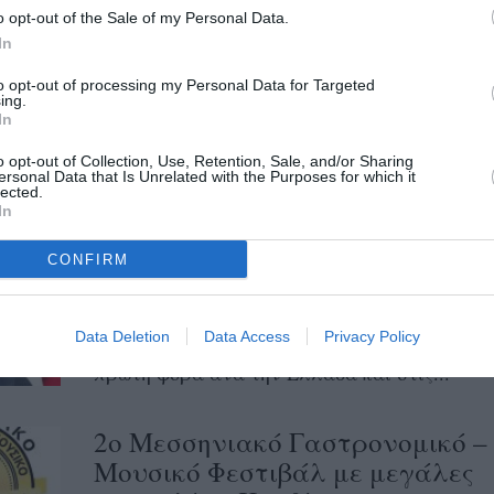
διαγωνισμού επιλογής αναδόχου σύμβασης
o opt-out of the Sale of my Personal Data.
παροχής υπηρεσιών (ΣΠΥ) για «Ενεργειακή
In
Αναβάθμιση – Αυτοματοποίηση του
to opt-out of processing my Personal Data for Targeted
ing.
δικτύου...
In
o opt-out of Collection, Use, Retention, Sale, and/or Sharing
Το «Σεσουάρ για Δολοφόνους»
ersonal Data that Is Unrelated with the Purposes for which it
lected.
έρχεται στην Καλαμάτα –
In
Κερδίστε διπλές προσκλήσεις
CONFIRM
11/08/2024 13:51
Η μακροβιότερη κωμωδία όλων των εποχών,
Data Deletion
Data Access
Privacy Policy
«Σεσουάρ για Δολοφόνους» ,ταξιδεύει για
πρώτη φορά ανά την Ελλάδα και στις...
2ο Μεσσηνιακό Γαστρονομικό –
Μουσικό Φεστιβάλ με μεγάλες