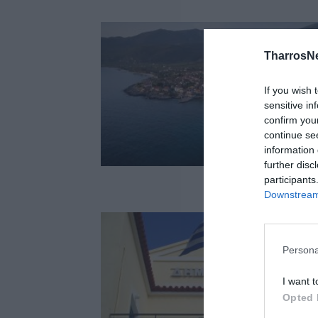
TharrosN
If you wish 
sensitive in
confirm you
continue se
information 
further disc
participants
Downstream 
Persona
I want t
Opted 