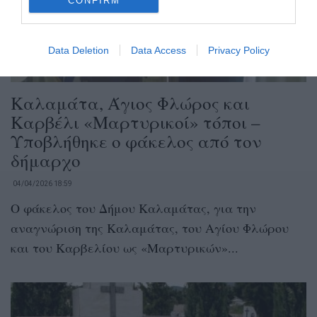
CONFIRM
Data Deletion
Data Access
Privacy Policy
Καλαμάτα, Άγιος Φλώρος και
Καρβέλι «Μαρτυρικοί» τόποι –
Υποβλήθηκε ο φάκελος από τον
δήμαρχο
04/04/2026 18:59
Ο φάκελος του Δήμου Καλαμάτας, για την
αναγνώριση της Καλαμάτας, του Αγίου Φλώρου
και του Καρβελίου ως «Μαρτυρικών»...