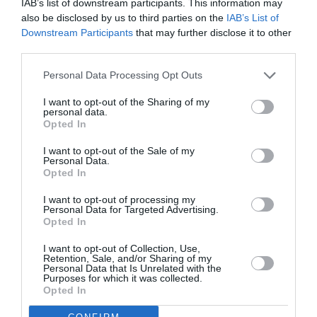
IAB’s list of downstream participants. This information may
also be disclosed by us to third parties on the
IAB’s List of
Downstream Participants
that may further disclose it to other
third parties.
«Καλαμάτα – Μαρτυρική πόλη»:
Personal Data Processing Opt Outs
Έκθεση ιστορικών τεκμηρίων και
I want to opt-out of the Sharing of my
εκδήλωση
personal data.
Opted In
11/05/2026 09:55
I want to opt-out of the Sale of my
Τα στοιχεία του φακέλου της Καλαμάτας για την
Personal Data.
Opted In
ένταξή της στο Δίκτυο Μαρτυρικών Πόλεων θα
παρουσιαστούν σε εκδήλωση...
I want to opt-out of processing my
Personal Data for Targeted Advertising.
Opted In
I want to opt-out of Collection, Use,
Retention, Sale, and/or Sharing of my
Personal Data that Is Unrelated with the
Purposes for which it was collected.
Opted In