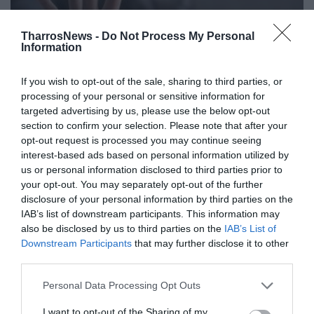
TharrosNews -
Do Not Process My Personal
Information
If you wish to opt-out of the sale, sharing to third parties, or
processing of your personal or sensitive information for
targeted advertising by us, please use the below opt-out
Συλλογικότητες και φορείς
section to confirm your selection. Please note that after your
opt-out request is processed you may continue seeing
παρεμβαίνουν για τις
interest-based ads based on personal information utilized by
γυναικοκτονίες
us or personal information disclosed to third parties prior to
your opt-out. You may separately opt-out of the further
03/06/2026 07:55
disclosure of your personal information by third parties on the
Σύλλογος για τα Δικαιώματα της Γυναίκας
IAB’s list of downstream participants. This information may
also be disclosed by us to third parties on the
IAB’s List of
Καλαμάτας: «Χρέος μας είναι να απλώσουμε το
Downstream Participants
that may further disclose it to other
χέρι σε κάθε γυναίκα που...
third parties.
Personal Data Processing Opt Outs
I want to opt-out of the Sharing of my