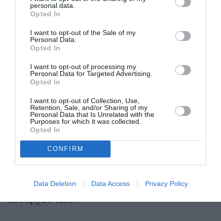
personal data.
Opted In
I want to opt-out of the Sale of my
Personal Data.
Opted In
I want to opt-out of processing my
Personal Data for Targeted Advertising.
Opted In
I want to opt-out of Collection, Use,
Retention, Sale, and/or Sharing of my
Φεμινιστική Καλαμάτας: Η 8η
Personal Data that Is Unrelated with the
Μάρτη δεν είναι μια τυπική γιορτή
Purposes for which it was collected.
Opted In
με λουλούδια και ευχές
CONFIRM
07/03/2026 12:25
Η 8η Μάρτη, η International Women's Day, γεννήθηκε
Data Deletion
Data Access
Privacy Policy
μέσα από τους εργατικούς και γυναικείους αγώνες
των αρχών του...