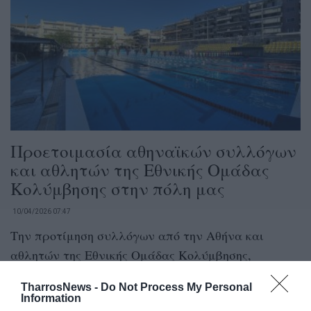
Προετοιμασία αθηναϊκών συλλόγων
και αθλητών της Εθνικής Ομάδας
Κολύμβησης στην πόλη μας
10/04/2026 07:47
Την προτίμηση συλλόγων από την Αθήνα και
αθλητών της Εθνικής Ομάδας Κολύμβησης,
συγκεντρώνει για ακόμη μία χρονιά το...
TharrosNews -
Do Not Process My Personal
Information