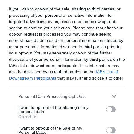
If you wish to opt-out of the sale, sharing to third parties, or
processing of your personal or sensitive information for
targeted advertising by us, please use the below opt-out
section to confirm your selection. Please note that after your
opt-out request is processed you may continue seeing
interest-based ads based on personal information utilized by
us or personal information disclosed to third parties prior to
your opt-out. You may separately opt-out of the further
disclosure of your personal information by third parties on the
IAB’s list of downstream participants. This information may
also be disclosed by us to third parties on the
IAB’s List of
Δημοτική Επιτροπή Καλαμάτας:
Downstream Participants
that may further disclose it to other
Σχεδόν 25.000 ευρώ στα social media
third parties.
για τουριστική προβολή
Personal Data Processing Opt Outs
07/04/2026 12:58
I want to opt-out of the Sharing of my
personal data.
Συνεδρίασε χθες η Δημοτική Επιτροπή
Opted In
Καλαμάτας, με το πρώτο θέμα να έρχεται εκτός
I want to opt-out of the Sale of my
ημερησίας διάταξης και να αφορά...
Personal Data.