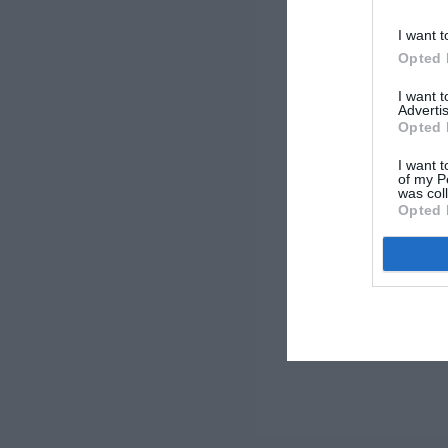
I want t
Opted 
I want 
Advertis
Opted 
I want t
of my P
was col
Opted 