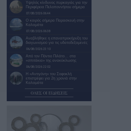
Υψηλός κίνδυνος πυρκαγιάς για την
Περιφέρεια Πελοποννήσου σήμερα
07/08/2026 06:44
Ο καιρός σήμερα Παρασκευή στην
Καλαμάτα
07/08/2026 06:38
Αναβλήθηκε η επαναπροκήρυξη του
διαγωνισμού για τις υδατοδεξαμενές
06/08/2026 23:10
Από τον Πόντιο Πιλάτο… στα
«σπιτάκια» της ανακύκλωσης
06/08/2026 22:02
Η «Αντιγόνη» του Σοφοκλή
επιστρέφει για 2η χρονιά στην
Καλαμάτα
06/08/2026 21:28
ΟΛΕΣ ΟΙ ΕΙΔΗΣΕΙΣ
Ανοίγει ο δρόμος για τον Βιολογικό
Καθαρισμό Πεταλιδίου
06/08/2026 20:58
Ενεργοποιείται χρηματοδοτικό
εργαλείο 9 εκατ. ευρώ για
αναβάθμιση του οδικού…
06/08/2026 20:30