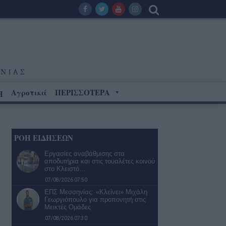
Αγροτικά
ΠΕΡΙΣΣΟΤΕΡΑ
Η
ΡΟΗ ΕΙΔΗΣΕΩΝ
Εργασίες αναβάθμισης στα
αποδυτήρια και στις τουαλέτες κοινού
στο Κλειστό…
07/08/2026 07:50
ΕΠΣ Μεσσηνίας: «Κλείνει» Μιχάλη
Γεωργιόπουλο για προπονητή στις
Μεικτές Ομάδες
07/08/2026 07:30