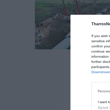
TharrosN
If you wish 
sensitive in
confirm you
continue se
information 
further disc
participants
Downstream 
Persona
I want t
Opted 