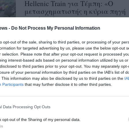
Hellenic Train για Τέμπη: «Ο
μετασχηματιστής η κύρια πηγή
της έκρηξης»
ews -
Do Not Process My Personal Information
23/02/2025 10:33
Στο πόρισμα της εταιρείας σημειώνεται
to opt-out of the sale, sharing to third parties, or processing of your per
πως το βαγόνι Β2 κάηκε εντελώς, επειδή
formation for targeted advertising by us, please use the below opt-out s
ένα τμήμα του βρισκόταν ακριβώς πάνω...
r selection. Please note that after your opt-out request is processed y
eing interest-based ads based on personal information utilized by us or
disclosed to third parties prior to your opt-out. You may separately opt-
losure of your personal information by third parties on the IAB’s list of
. This information may also be disclosed by us to third parties on the
IA
Participants
that may further disclose it to other third parties.
l Data Processing Opt Outs
o opt-out of the Sharing of my personal data.
In