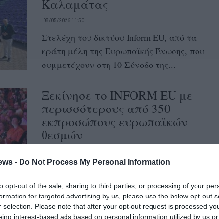
Καλαμάτας
08/05/2026 11:50
Στελέχη του δικτύου Inform EU, από τα
κράτη μέλη της Ευρωπαϊκής Ένωσης, που
συμμετέχουν στη 10 Σύνοδο της...
Ξεκίνησε το INFORM EU με
περισσότερους από 350
εκπροσώπους ευρωπαϊκών
θεσμών
07/05/2026 11:55
ews -
Do Not Process My Personal Information
Ένα μικρό ευρωπαϊκό χωριό στήνεται στην
«καρδιά» της Καλαμάτας Ξεκίνησε χθες
to opt-out of the sale, sharing to third parties, or processing of your per
στην Καλαμάτα η Ολομέλεια του INFORM
formation for targeted advertising by us, please use the below opt-out s
r selection. Please note that after your opt-out request is processed y
EU....
eing interest-based ads based on personal information utilized by us or