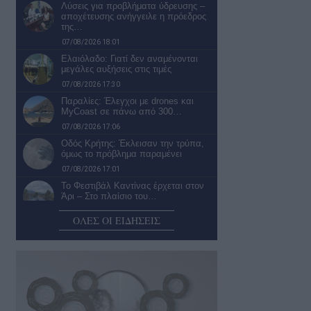
Λύσεις για προβλήματα ύδρευσης –
αποχέτευσης ανήγγειλε η πρόεδρος
της…
07/08/2026 18:01
Ελαιόλαδο: Γιατί δεν αναμένονται
μεγάλες αυξήσεις στις τιμές
07/08/2026 17:30
Παραλίες: Έλεγχοι με drones και
MyCoast σε πάνω από 300…
07/08/2026 17:06
Οδός Κρήτης: Έκλεισαν την τρύπα,
όμως το πρόβλημα παραμένει
07/08/2026 17:01
Το Φεστιβάλ Καντίνας έρχεται στον
Άρι – Στο πλαίσιο του…
07/08/2026 16:50
ΟΛΕΣ ΟΙ ΕΙΔΗΣΕΙΣ
Θα αλλάξει κάτι;
07/08/2026 15:47
Το Δημοτικό Κατάστημα
Ασπροχώματος
07/08/2026 15:15