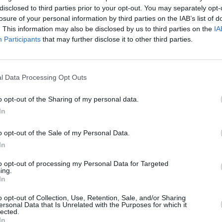
disclosed to third parties prior to your opt-out. You may separately opt-
Από 6 έως 8 Μαΐου οι εργασίες
losure of your personal information by third parties on the IAB’s list of
. This information may also be disclosed by us to third parties on the
IA
της Ολομέλειας του INFORM
Participants
that may further disclose it to other third parties.
EU 2026 στην Πελοπόννησο
08/01/2026 17:01
l Data Processing Opt Outs
Η Καλαμάτα κεντρικό σημείο διεξαγωγής Η
Καλαμάτα θα αποτελέσει το κεντρικό
o opt-out of the Sharing of my personal data.
σημείο διεξαγωγής της Ολομέλειας του
In
INFORM EU,...
o opt-out of the Sale of my Personal Data.
In
Στην Περιφέρεια
Πελοποννήσου η «σκυτάλη» της
to opt-out of processing my Personal Data for Targeted
ing.
Ολομέλειας INFORM EU 2026
In
o opt-out of Collection, Use, Retention, Sale, and/or Sharing
12/12/2025 09:58
ersonal Data that Is Unrelated with the Purposes for which it
lected.
Με κάθε επισημότητα και ύστερα από μια
In