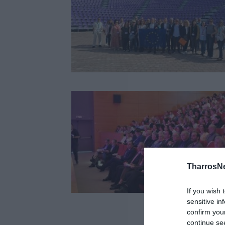
TharrosN
If you wish 
sensitive in
confirm you
continue se