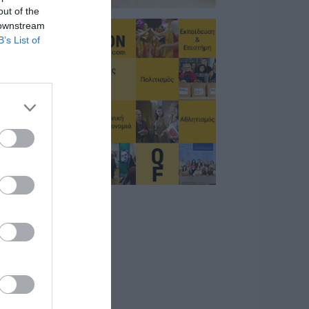
out of the
 downstream
B’s List of