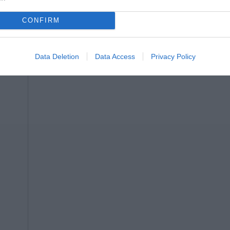
συντονισμένη προσπάθεια μηνών, η
«σκυτάλη» της Ολομέλειας του INFORM EU
CONFIRM
περνάει...
Data Deletion
Data Access
Privacy Policy